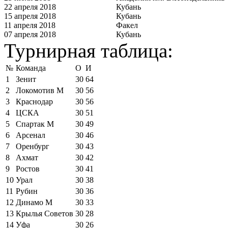
22 апреля 2018
Кубань
15 апреля 2018
Кубань
11 апреля 2018
Факел
07 апреля 2018
Кубань
Турнирная таблица:
№
Команда
О
И
1
Зенит
30
64
2
Локомотив М
30
56
3
Краснодар
30
56
4
ЦСКА
30
51
5
Спартак М
30
49
6
Арсенал
30
46
7
Оренбург
30
43
8
Ахмат
30
42
9
Ростов
30
41
10
Урал
30
38
11
Рубин
30
36
12
Динамо М
30
33
13
Крылья Советов
30
28
14
Уфа
30
26