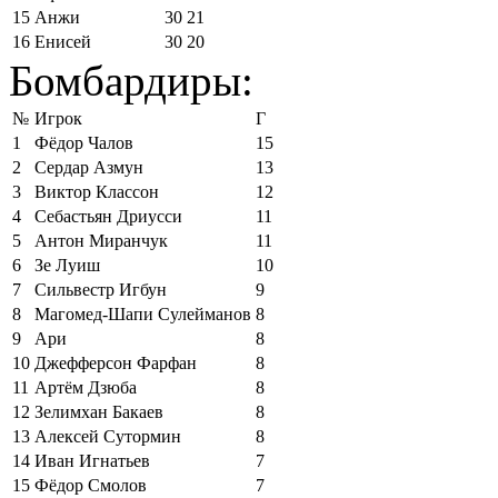
15
Анжи
30
21
16
Енисей
30
20
Бомбардиры:
№
Игрок
Г
1
Фёдор Чалов
15
2
Сердар Азмун
13
3
Виктор Классон
12
4
Себастьян Дриусси
11
5
Антон Миранчук
11
6
Зе Луиш
10
7
Сильвестр Игбун
9
8
Магомед-Шапи Сулейманов
8
9
Ари
8
10
Джефферсон Фарфан
8
11
Артём Дзюба
8
12
Зелимхан Бакаев
8
13
Алексей Сутормин
8
14
Иван Игнатьев
7
15
Фёдор Смолов
7