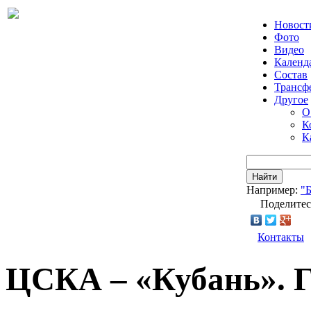
Новост
Фото
Видео
Календ
Состав
Трансф
Другое
О
К
К
Найти
Например:
"
Поделитес
Контакты
ЦСКА – «Кубань». Г