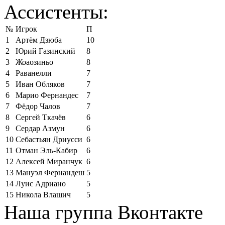
Ассистенты:
№
Игрок
П
1
Артём Дзюба
10
2
Юрий Газинский
8
3
Жоаозиньо
8
4
Раванелли
7
5
Иван Обляков
7
6
Марио Фернандес
7
7
Фёдор Чалов
7
8
Сергей Ткачёв
6
9
Сердар Азмун
6
10
Себастьян Дриусси
6
11
Отман Эль-Кабир
6
12
Алексей Миранчук
6
13
Мануэл Фернандеш
5
14
Луис Адриано
5
15
Никола Влашич
5
Наша группа Вконтакте