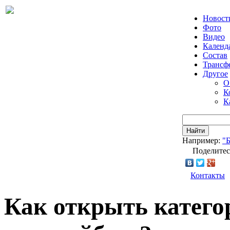
Новост
Фото
Видео
Календ
Состав
Трансф
Другое
О
К
К
Найти
Например:
"
Поделитес
Контакты
Как открыть катего