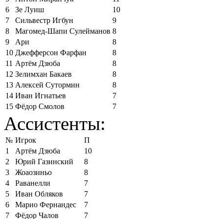
6
Зе Луиш
10
7
Сильвестр Игбун
9
8
Магомед-Шапи Сулейманов
8
9
Ари
8
10
Джефферсон Фарфан
8
11
Артём Дзюба
8
12
Зелимхан Бакаев
8
13
Алексей Сутормин
8
14
Иван Игнатьев
7
15
Фёдор Смолов
7
Ассистенты:
№
Игрок
П
1
Артём Дзюба
10
2
Юрий Газинский
8
3
Жоаозиньо
8
4
Раванелли
7
5
Иван Обляков
7
6
Марио Фернандес
7
7
Фёдор Чалов
7