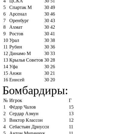
4
ЦСКА
30
51
5
Спартак М
30
49
6
Арсенал
30
46
7
Оренбург
30
43
8
Ахмат
30
42
9
Ростов
30
41
10
Урал
30
38
11
Рубин
30
36
12
Динамо М
30
33
13
Крылья Советов
30
28
14
Уфа
30
26
15
Анжи
30
21
16
Енисей
30
20
Бомбардиры:
№
Игрок
Г
1
Фёдор Чалов
15
2
Сердар Азмун
13
3
Виктор Классон
12
4
Себастьян Дриусси
11
5
Антон Миранчук
11