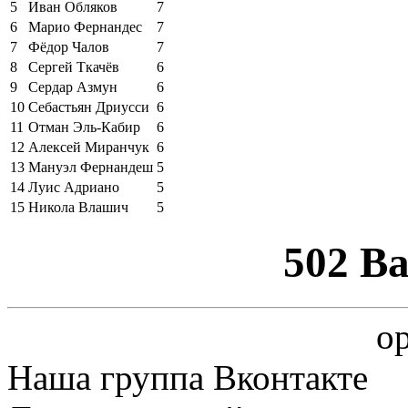
5
Иван Обляков
7
6
Марио Фернандес
7
7
Фёдор Чалов
7
8
Сергей Ткачёв
6
9
Сердар Азмун
6
10
Себастьян Дриусси
6
11
Отман Эль-Кабир
6
12
Алексей Миранчук
6
13
Мануэл Фернандеш
5
14
Луис Адриано
5
15
Никола Влашич
5
502 B
op
Наша группа Вконтакте