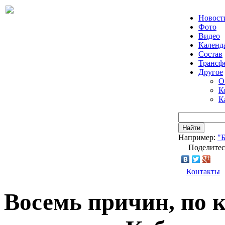
Новост
Фото
Видео
Календ
Состав
Трансф
Другое
О
К
К
Найти
Например:
"
Поделитес
Контакты
Восемь причин, по 