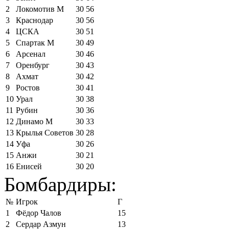
2
Локомотив М
30
56
3
Краснодар
30
56
4
ЦСКА
30
51
5
Спартак М
30
49
6
Арсенал
30
46
7
Оренбург
30
43
8
Ахмат
30
42
9
Ростов
30
41
10
Урал
30
38
11
Рубин
30
36
12
Динамо М
30
33
13
Крылья Советов
30
28
14
Уфа
30
26
15
Анжи
30
21
16
Енисей
30
20
Бомбардиры:
№
Игрок
Г
1
Фёдор Чалов
15
2
Сердар Азмун
13