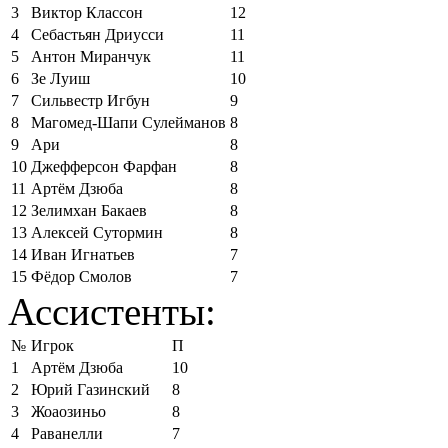
3
Виктор Классон
12
4
Себастьян Дриусси
11
5
Антон Миранчук
11
6
Зе Луиш
10
7
Сильвестр Игбун
9
8
Магомед-Шапи Сулейманов
8
9
Ари
8
10
Джефферсон Фарфан
8
11
Артём Дзюба
8
12
Зелимхан Бакаев
8
13
Алексей Сутормин
8
14
Иван Игнатьев
7
15
Фёдор Смолов
7
Ассистенты:
№
Игрок
П
1
Артём Дзюба
10
2
Юрий Газинский
8
3
Жоаозиньо
8
4
Раванелли
7