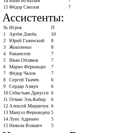
14
Иван Игнатьев
7
15
Фёдор Смолов
7
Ассистенты:
№
Игрок
П
1
Артём Дзюба
10
2
Юрий Газинский
8
3
Жоаозиньо
8
4
Раванелли
7
5
Иван Обляков
7
6
Марио Фернандес
7
7
Фёдор Чалов
7
8
Сергей Ткачёв
6
9
Сердар Азмун
6
10
Себастьян Дриусси
6
11
Отман Эль-Кабир
6
12
Алексей Миранчук
6
13
Мануэл Фернандеш
5
14
Луис Адриано
5
15
Никола Влашич
5