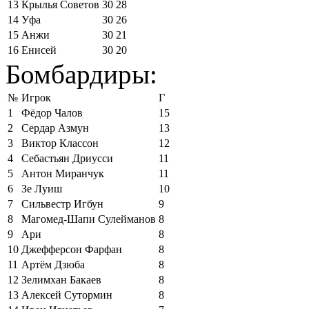
13
Крылья Советов
30
28
14
Уфа
30
26
15
Анжи
30
21
16
Енисей
30
20
Бомбардиры:
№
Игрок
Г
1
Фёдор Чалов
15
2
Сердар Азмун
13
3
Виктор Классон
12
4
Себастьян Дриусси
11
5
Антон Миранчук
11
6
Зе Луиш
10
7
Сильвестр Игбун
9
8
Магомед-Шапи Сулейманов
8
9
Ари
8
10
Джефферсон Фарфан
8
11
Артём Дзюба
8
12
Зелимхан Бакаев
8
13
Алексей Сутормин
8