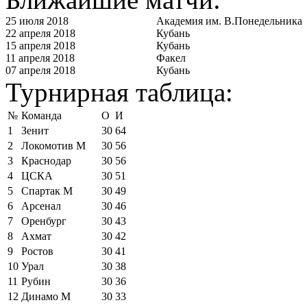
25 июля 2018
Академия им. В.Понедельника
22 апреля 2018
Кубань
15 апреля 2018
Кубань
11 апреля 2018
Факел
07 апреля 2018
Кубань
Турнирная таблица:
№
Команда
О
И
1
Зенит
30
64
2
Локомотив М
30
56
3
Краснодар
30
56
4
ЦСКА
30
51
5
Спартак М
30
49
6
Арсенал
30
46
7
Оренбург
30
43
8
Ахмат
30
42
9
Ростов
30
41
10
Урал
30
38
11
Рубин
30
36
12
Динамо М
30
33