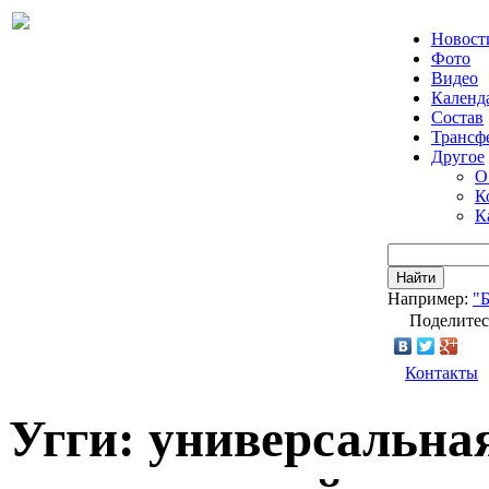
Новост
Фото
Видео
Календ
Состав
Трансф
Другое
О
К
К
Найти
Например:
"
Поделитес
Контакты
Угги: универсальна