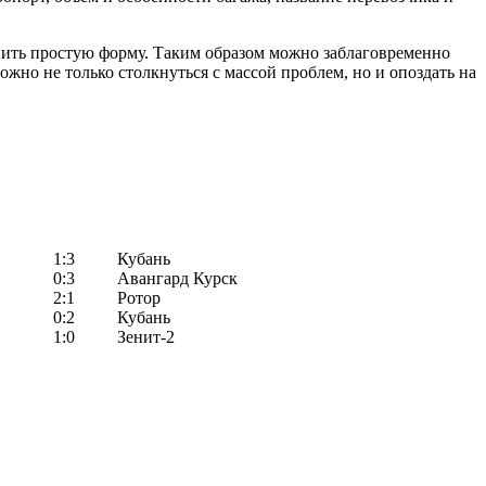
лнить простую форму. Таким образом можно заблаговременно
ожно не только столкнуться с массой проблем, но и опоздать на
1:3
Кубань
0:3
Авангард Курск
2:1
Ротор
0:2
Кубань
1:0
Зенит-2