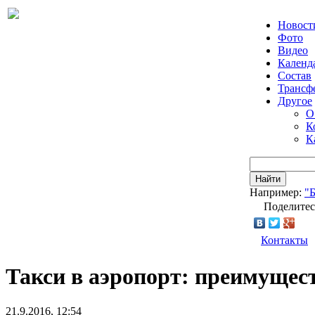
Новост
Фото
Видео
Календ
Состав
Трансф
Другое
О
К
К
Найти
Например:
"
Поделитес
Контакты
Такси в аэропорт: преимущес
21.9.2016, 12:54