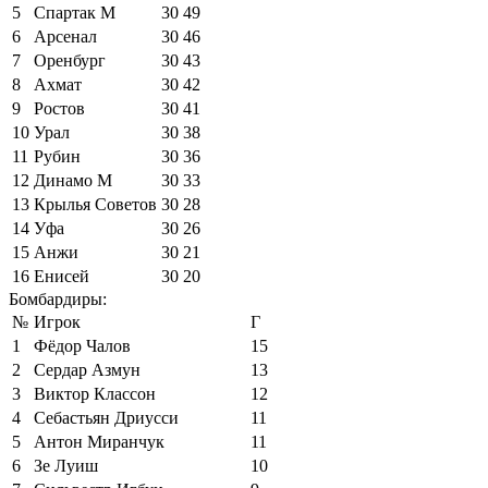
5
Спартак М
30
49
6
Арсенал
30
46
7
Оренбург
30
43
8
Ахмат
30
42
9
Ростов
30
41
10
Урал
30
38
11
Рубин
30
36
12
Динамо М
30
33
13
Крылья Советов
30
28
14
Уфа
30
26
15
Анжи
30
21
16
Енисей
30
20
Бомбардиры:
№
Игрок
Г
1
Фёдор Чалов
15
2
Сердар Азмун
13
3
Виктор Классон
12
4
Себастьян Дриусси
11
5
Антон Миранчук
11
6
Зе Луиш
10