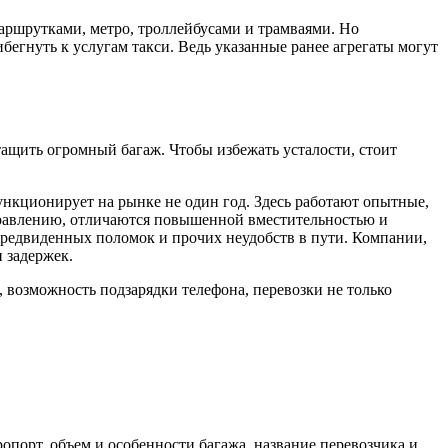
аршрутками, метро, троллейбусами и трамваями. Но
бегнуть к услугам такси. Ведь указанные ранее агрегаты могут
ащить огромный багаж. Чтобы избежать усталости, стоит
ункционирует на рынке не один год. Здесь работают опытные,
правлению, отличаются повышенной вместительностью и
предвиденных поломок и прочих неудобств в пути. Компании,
 задержек.
 возможность подзарядки телефона, перевозки не только
порт, объем и особенности багажа, название перевозчика и