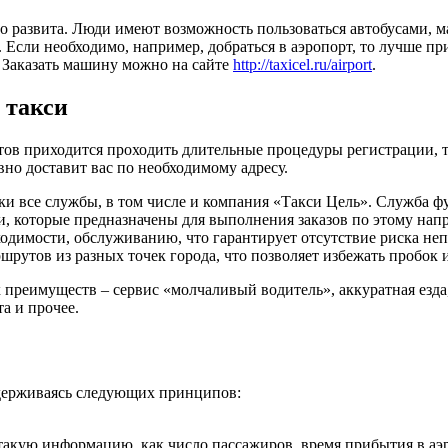
о развита. Люди имеют возможность пользоваться автобусами, м
Если необходимо, например, добраться в аэропорт, то лучше при
. Заказать машину можно на сайте
http://taxicel.ru/airport
.
 такси
ов приходится проходить длительные процедуры регистрации, т
вно доставит вас по необходимому адресу.
ки все службы, в том числе и компания «Такси Цель». Служба ф
, которые предназначены для выполнения заказов по этому на
одимости, обслуживанию, что гарантирует отсутствие риска не
рутов из разных точек города, что позволяет избежать пробок и
реимуществ – сервис «молчаливый водитель», аккуратная езда,
а и прочее.
идерживаясь следующих принципов:
кую информацию, как число пассажиров, время прибытия в аэро