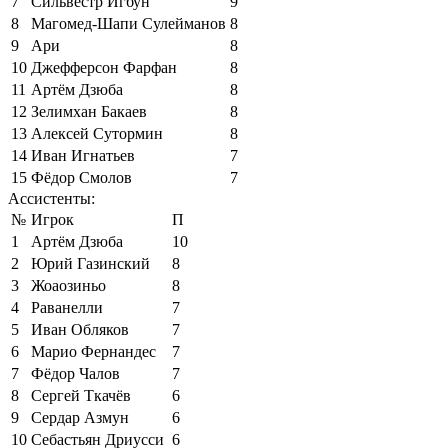
7
Сильвестр Игбун
9
8
Магомед-Шапи Сулейманов
8
9
Ари
8
10
Джефферсон Фарфан
8
11
Артём Дзюба
8
12
Зелимхан Бакаев
8
13
Алексей Сутормин
8
14
Иван Игнатьев
7
15
Фёдор Смолов
7
Ассистенты:
№
Игрок
П
1
Артём Дзюба
10
2
Юрий Газинский
8
3
Жоаозиньо
8
4
Раванелли
7
5
Иван Обляков
7
6
Марио Фернандес
7
7
Фёдор Чалов
7
8
Сергей Ткачёв
6
9
Сердар Азмун
6
10
Себастьян Дриусси
6