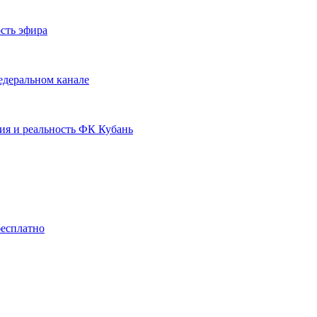
сть эфира
едеральном канале
ия и реальность ФК Кубань
бесплатно