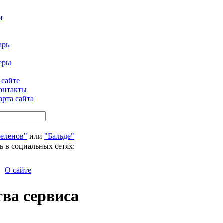
и
арь
еры
 сайте
онтакты
арта сайта
Беленов"
или
"Бальде"
ь в социальных сетях:
О сайте
тва сервиса