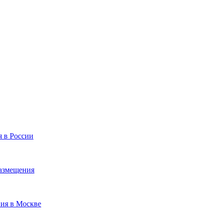
я в России
размещения
ния в Москве