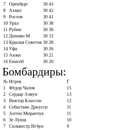
7
Оренбург
30
43
8
Ахмат
30
42
9
Ростов
30
41
10
Урал
30
38
11
Рубин
30
36
12
Динамо М
30
33
13
Крылья Советов
30
28
14
Уфа
30
26
15
Анжи
30
21
16
Енисей
30
20
Бомбардиры:
№
Игрок
Г
1
Фёдор Чалов
15
2
Сердар Азмун
13
3
Виктор Классон
12
4
Себастьян Дриусси
11
5
Антон Миранчук
11
6
Зе Луиш
10
7
Сильвестр Игбун
9