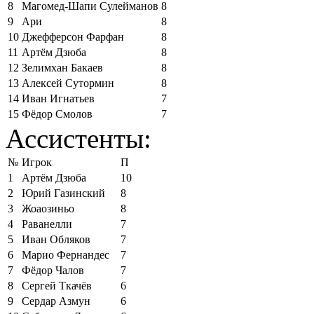
8
Магомед-Шапи Сулейманов
8
9
Ари
8
10
Джефферсон Фарфан
8
11
Артём Дзюба
8
12
Зелимхан Бакаев
8
13
Алексей Сутормин
8
14
Иван Игнатьев
7
15
Фёдор Смолов
7
Ассистенты:
№
Игрок
П
1
Артём Дзюба
10
2
Юрий Газинский
8
3
Жоаозиньо
8
4
Раванелли
7
5
Иван Обляков
7
6
Марио Фернандес
7
7
Фёдор Чалов
7
8
Сергей Ткачёв
6
9
Сердар Азмун
6