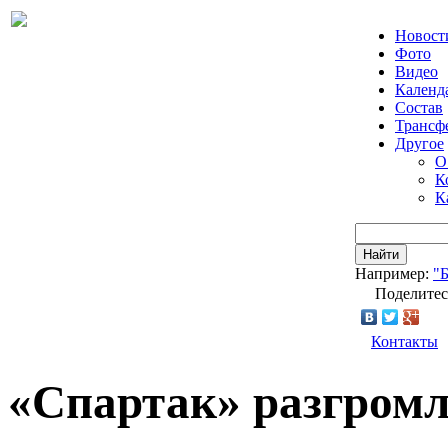
Новост
Фото
Видео
Календ
Состав
Трансф
Другое
О
К
К
Найти
Например:
"
Поделитес
Контакты
«Спартак» разгром