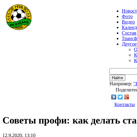
Новос
Фото
Видео
Календ
Состав
Транс
Другое
О
К
К
Найти
Например:
"
Поделитес
Контакты
Советы профи: как делать ст
12.9.2020, 13:10