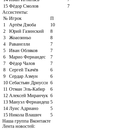
15
Фёдор Смолов
7
Ассистенты:
№
Игрок
П
1
Артём Дзюба
10
2
Юрий Газинский
8
3
Жоаозиньо
8
4
Раванелли
7
5
Иван Обляков
7
6
Марио Фернандес
7
7
Фёдор Чалов
7
8
Сергей Ткачёв
6
9
Сердар Азмун
6
10
Себастьян Дриусси
6
11
Отман Эль-Кабир
6
12
Алексей Миранчук
6
13
Мануэл Фернандеш
5
14
Луис Адриано
5
15
Никола Влашич
5
Наша группа Вконтакте
Лента новостей: