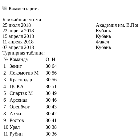
Комментарии:
Ближайшие матчи:
25 июля 2018
Академия им. В.По
22 апреля 2018
Кубань
15 апреля 2018
Кубань
11 апреля 2018
Факел
07 апреля 2018
Кубань
Турнирная таблица:
№
Команда
О
И
1
Зенит
30
64
2
Локомотив М
30
56
3
Краснодар
30
56
4
ЦСКА
30
51
5
Спартак М
30
49
6
Арсенал
30
46
7
Оренбург
30
43
8
Ахмат
30
42
9
Ростов
30
41
10
Урал
30
38
11
Рубин
30
36