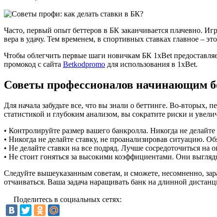
Часто, первый опыт беттеров в БК заканчивается плачевно. Иг
вера в удачу. Тем временем, в спортивных ставках главное – э
Чтобы облегчить первые шаги новичкам БК 1xBet предоставляет
промокод с сайта
Betkodpromo
для использования в 1xBet.
Советы профессионалов начинающим б
Для начала забудьте все, что вы знали о беттинге. Во-вторых, п
статистикой и глубоким анализом, вы сократите риски и увели
• Контролируйте размер вашего банкролла. Никогда не делайте 
• Никогда не делайте ставку, не проанализировав ситуацию. Об
• Не делайте ставки на все подряд. Лучше сосредоточиться на 
• Не стоит гоняться за высокими коэффициентами. Они выглядя
Следуйте вышеуказанным советам, и сможете, несомненно, зара
отчаиваться. Ваша задача наращивать банк на длинной дистанц
Поделитесь в социальных сетях: