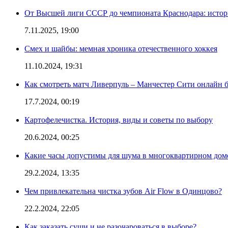
От Высшей лиги СССР до чемпионата Краснодара: истор
7.11.2025, 19:00
Смех и шайбы: мемная хроника отечественного хоккея
11.10.2024, 19:31
Как смотреть матч Ливерпуль – Манчестер Сити онлайн 
17.7.2024, 00:19
Картофелечистка. История, виды и советы по выбору
20.6.2024, 00:25
Какие часы допустимы для шума в многоквартирном дом
29.2.2024, 13:35
Чем привлекательна чистка зубов Air Flow в Одинцово?
22.2.2024, 22:05
Как заказать суши и не разочароваться в выборе?