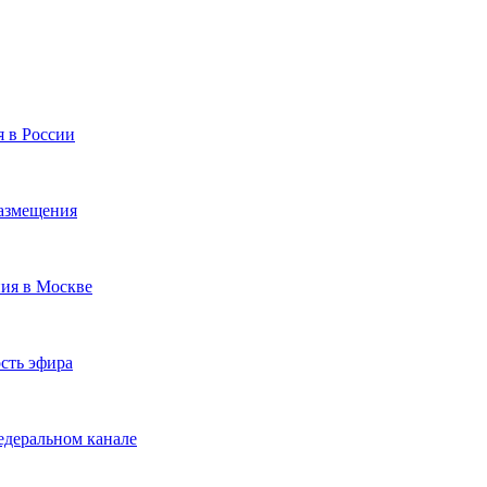
я в России
размещения
ния в Москве
сть эфира
едеральном канале