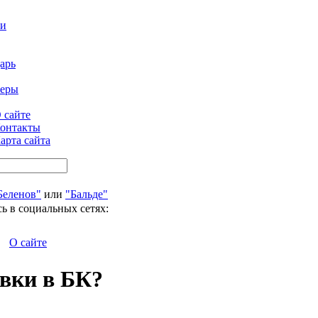
ти
арь
феры
 сайте
онтакты
арта сайта
Беленов"
или
"Бальде"
ь в социальных сетях:
О сайте
авки в БК?