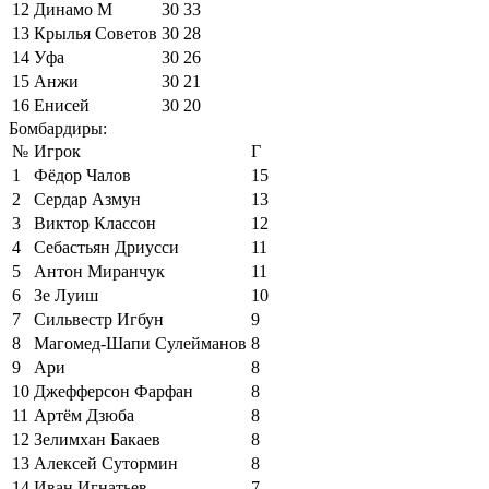
12
Динамо М
30
33
13
Крылья Советов
30
28
14
Уфа
30
26
15
Анжи
30
21
16
Енисей
30
20
Бомбардиры:
№
Игрок
Г
1
Фёдор Чалов
15
2
Сердар Азмун
13
3
Виктор Классон
12
4
Себастьян Дриусси
11
5
Антон Миранчук
11
6
Зе Луиш
10
7
Сильвестр Игбун
9
8
Магомед-Шапи Сулейманов
8
9
Ари
8
10
Джефферсон Фарфан
8
11
Артём Дзюба
8
12
Зелимхан Бакаев
8
13
Алексей Сутормин
8
14
Иван Игнатьев
7