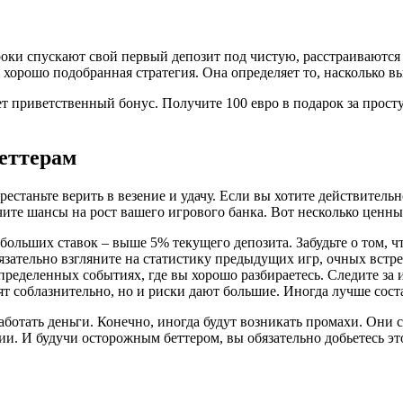
роки спускают свой первый депозит под чистую, расстраиваются
то хорошо подобранная стратегия. Она определяет то, насколько 
 приветственный бонус. Получите 100 евро в подарок за просту
еттерам
ерестаньте верить в везение и удачу. Если вы хотите действитель
чите шансы на рост вашего игрового банка. Вот несколько ценны
больших ставок – выше 5% текущего депозита. Забудьте о том, чт
язательно взгляните на статистику предыдущих игр, очных встреч
определенных событиях, где вы хорошо разбираетесь. Следите за
т соблазнительно, но и риски дают большие. Иногда лучше соста
ботать деньги. Конечно, иногда будут возникать промахи. Они 
ии. И будучи осторожным беттером, вы обязательно добьетесь эт