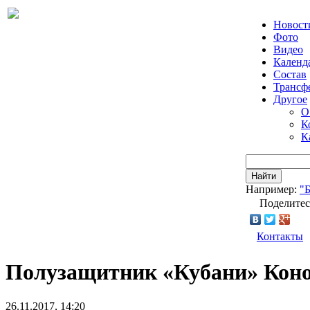
Новост
Фото
Видео
Календ
Состав
Трансф
Другое
О
К
К
Найти
Например:
"
Поделитес
Контакты
Полузащитник «Кубани» Конов
26.11.2017, 14:20