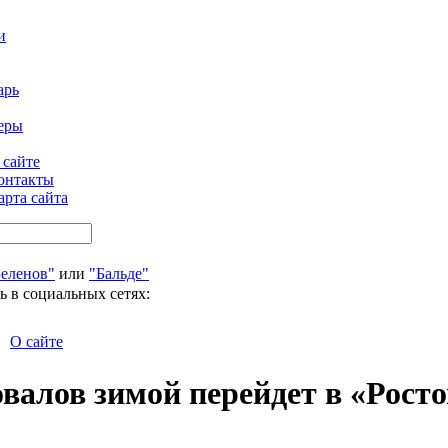
и
арь
еры
 сайте
онтакты
арта сайта
Беленов"
или
"Бальде"
ь в социальных сетях:
О сайте
алов зимой перейдет в «Росто