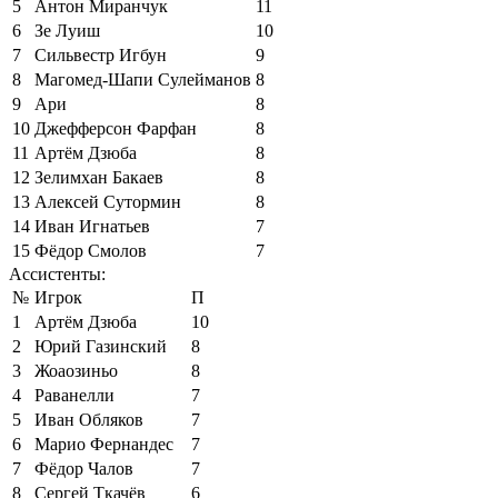
5
Антон Миранчук
11
6
Зе Луиш
10
7
Сильвестр Игбун
9
8
Магомед-Шапи Сулейманов
8
9
Ари
8
10
Джефферсон Фарфан
8
11
Артём Дзюба
8
12
Зелимхан Бакаев
8
13
Алексей Сутормин
8
14
Иван Игнатьев
7
15
Фёдор Смолов
7
Ассистенты:
№
Игрок
П
1
Артём Дзюба
10
2
Юрий Газинский
8
3
Жоаозиньо
8
4
Раванелли
7
5
Иван Обляков
7
6
Марио Фернандес
7
7
Фёдор Чалов
7
8
Сергей Ткачёв
6