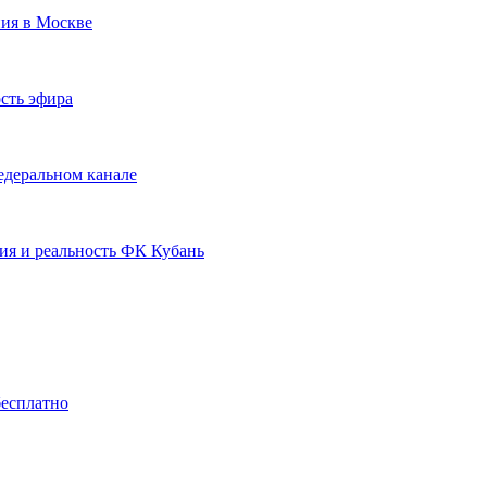
ния в Москве
сть эфира
едеральном канале
ия и реальность ФК Кубань
бесплатно