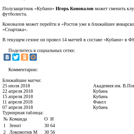
Полузащитник
«Кубани»
Игорь Коновалов
может сменить клу
футболиста.
Коновалов может перейти в «Ростов уже в ближайшее январское
«Спартака»
.
В текущем сезоне он провел 14 матчей в составе «Кубани» в ФН
Поделитесь в социальных сетях:
Комментарии:
Ближайшие матчи:
25 июля 2018
Академия им. В.По
22 апреля 2018
Кубань
15 апреля 2018
Кубань
11 апреля 2018
Факел
07 апреля 2018
Кубань
Турнирная таблица:
№
Команда
О
И
1
Зенит
30
64
2
Локомотив М
30
56