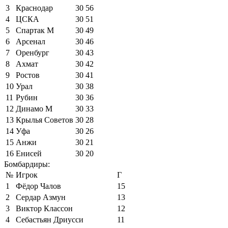
3
Краснодар
30
56
4
ЦСКА
30
51
5
Спартак М
30
49
6
Арсенал
30
46
7
Оренбург
30
43
8
Ахмат
30
42
9
Ростов
30
41
10
Урал
30
38
11
Рубин
30
36
12
Динамо М
30
33
13
Крылья Советов
30
28
14
Уфа
30
26
15
Анжи
30
21
16
Енисей
30
20
Бомбардиры:
№
Игрок
Г
1
Фёдор Чалов
15
2
Сердар Азмун
13
3
Виктор Классон
12
4
Себастьян Дриусси
11