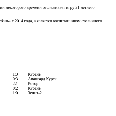
нии некоторого времени отслеживает игру 21-летнего
бань» с 2014 года, а является воспитанником столичного
1:3
Кубань
0:3
Авангард Курск
2:1
Ротор
0:2
Кубань
1:0
Зенит-2