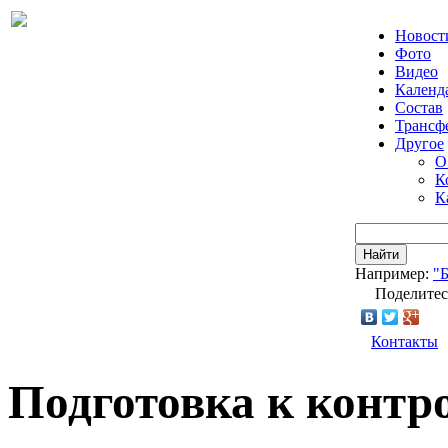
Новост
Фото
Видео
Календ
Состав
Трансф
Другое
О
К
К
Найти
Например:
"
Поделитес
Контакты
Подготовка к контр