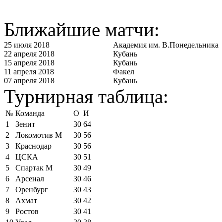
Ближайшие матчи:
25 июля 2018
Академия им. В.Понедельника
22 апреля 2018
Кубань
15 апреля 2018
Кубань
11 апреля 2018
Факел
07 апреля 2018
Кубань
Турнирная таблица:
№
Команда
О
И
1
Зенит
30
64
2
Локомотив М
30
56
3
Краснодар
30
56
4
ЦСКА
30
51
5
Спартак М
30
49
6
Арсенал
30
46
7
Оренбург
30
43
8
Ахмат
30
42
9
Ростов
30
41