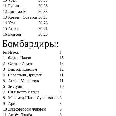
10
Урал
30
38
11
Рубин
30
36
12
Динамо М
30
33
13
Крылья Советов
30
28
14
Уфа
30
26
15
Анжи
30
21
16
Енисей
30
20
Бомбардиры:
№
Игрок
Г
1
Фёдор Чалов
15
2
Сердар Азмун
13
3
Виктор Классон
12
4
Себастьян Дриусси
11
5
Антон Миранчук
11
6
Зе Луиш
10
7
Сильвестр Игбун
9
8
Магомед-Шапи Сулейманов
8
9
Ари
8
10
Джефферсон Фарфан
8
11
Артём Дзюба
8