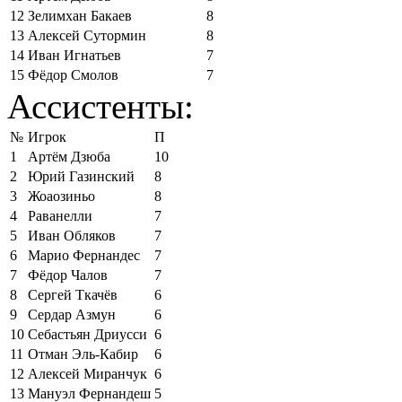
12
Зелимхан Бакаев
8
13
Алексей Сутормин
8
14
Иван Игнатьев
7
15
Фёдор Смолов
7
Ассистенты:
№
Игрок
П
1
Артём Дзюба
10
2
Юрий Газинский
8
3
Жоаозиньо
8
4
Раванелли
7
5
Иван Обляков
7
6
Марио Фернандес
7
7
Фёдор Чалов
7
8
Сергей Ткачёв
6
9
Сердар Азмун
6
10
Себастьян Дриусси
6
11
Отман Эль-Кабир
6
12
Алексей Миранчук
6
13
Мануэл Фернандеш
5