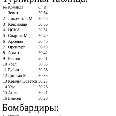
№
Команда
О
И
1
Зенит
30
64
2
Локомотив М
30
56
3
Краснодар
30
56
4
ЦСКА
30
51
5
Спартак М
30
49
6
Арсенал
30
46
7
Оренбург
30
43
8
Ахмат
30
42
9
Ростов
30
41
10
Урал
30
38
11
Рубин
30
36
12
Динамо М
30
33
13
Крылья Советов
30
28
14
Уфа
30
26
15
Анжи
30
21
16
Енисей
30
20
Бомбардиры: