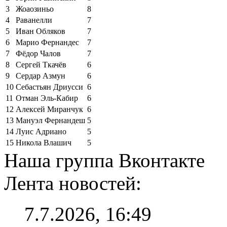
3
Жоаозиньо
8
4
Раванелли
7
5
Иван Обляков
7
6
Марио Фернандес
7
7
Фёдор Чалов
7
8
Сергей Ткачёв
6
9
Сердар Азмун
6
10
Себастьян Дриусси
6
11
Отман Эль-Кабир
6
12
Алексей Миранчук
6
13
Мануэл Фернандеш
5
14
Луис Адриано
5
15
Никола Влашич
5
Наша группа Вконтакте
Лента новостей:
7.7.2026, 16:49