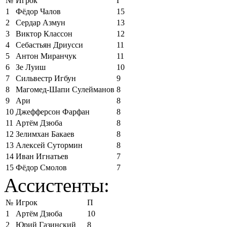
№
Игрок
Г
1
Фёдор Чалов
15
2
Сердар Азмун
13
3
Виктор Классон
12
4
Себастьян Дриусси
11
5
Антон Миранчук
11
6
Зе Луиш
10
7
Сильвестр Игбун
9
8
Магомед-Шапи Сулейманов
8
9
Ари
8
10
Джефферсон Фарфан
8
11
Артём Дзюба
8
12
Зелимхан Бакаев
8
13
Алексей Сутормин
8
14
Иван Игнатьев
7
15
Фёдор Смолов
7
Ассистенты:
№
Игрок
П
1
Артём Дзюба
10
2
Юрий Газинский
8