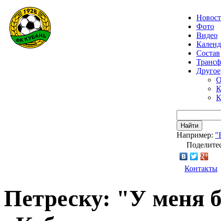
Новос
Фото
Видео
Календ
Состав
Транс
Другое
О
К
К
Найти
Например:
"
Поделитес
Контакты
Петреску: "У меня 