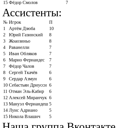
15
Фёдор Смолов
7
Ассистенты:
№
Игрок
П
1
Артём Дзюба
10
2
Юрий Газинский
8
3
Жоаозиньо
8
4
Раванелли
7
5
Иван Обляков
7
6
Марио Фернандес
7
7
Фёдор Чалов
7
8
Сергей Ткачёв
6
9
Сердар Азмун
6
10
Себастьян Дриусси
6
11
Отман Эль-Кабир
6
12
Алексей Миранчук
6
13
Мануэл Фернандеш
5
14
Луис Адриано
5
15
Никола Влашич
5
Наша группа Вконтакте