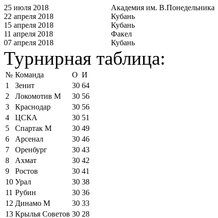
25 июля 2018
Академия им. В.Понедельника
22 апреля 2018
Кубань
15 апреля 2018
Кубань
11 апреля 2018
Факел
07 апреля 2018
Кубань
Турнирная таблица:
№
Команда
О
И
1
Зенит
30
64
2
Локомотив М
30
56
3
Краснодар
30
56
4
ЦСКА
30
51
5
Спартак М
30
49
6
Арсенал
30
46
7
Оренбург
30
43
8
Ахмат
30
42
9
Ростов
30
41
10
Урал
30
38
11
Рубин
30
36
12
Динамо М
30
33
13
Крылья Советов
30
28