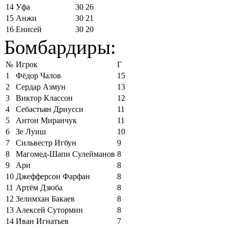
14
Уфа
30
26
15
Анжи
30
21
16
Енисей
30
20
Бомбардиры:
№
Игрок
Г
1
Фёдор Чалов
15
2
Сердар Азмун
13
3
Виктор Классон
12
4
Себастьян Дриусси
11
5
Антон Миранчук
11
6
Зе Луиш
10
7
Сильвестр Игбун
9
8
Магомед-Шапи Сулейманов
8
9
Ари
8
10
Джефферсон Фарфан
8
11
Артём Дзюба
8
12
Зелимхан Бакаев
8
13
Алексей Сутормин
8
14
Иван Игнатьев
7