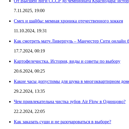
От Высшей лиги СССР до чемпионата Краснодара: истор
7.11.2025, 19:00
Смех и шайбы: мемная хроника отечественного хоккея
11.10.2024, 19:31
Как смотреть матч Ливерпуль – Манчестер Сити онлайн 
17.7.2024, 00:19
Картофелечистка. История, виды и советы по выбору
20.6.2024, 00:25
Какие часы допустимы для шума в многоквартирном дом
29.2.2024, 13:35
Чем привлекательна чистка зубов Air Flow в Одинцово?
22.2.2024, 22:05
Как заказать суши и не разочароваться в выборе?