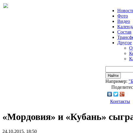
Новост
Фото
Видео
Календ
Состав
Трансф
Другое
О
К
К
Найти
Например:
"
Поделитес
Контакты
«Мордовия» и «Кубань» сыгр
24.10.2015, 18:50