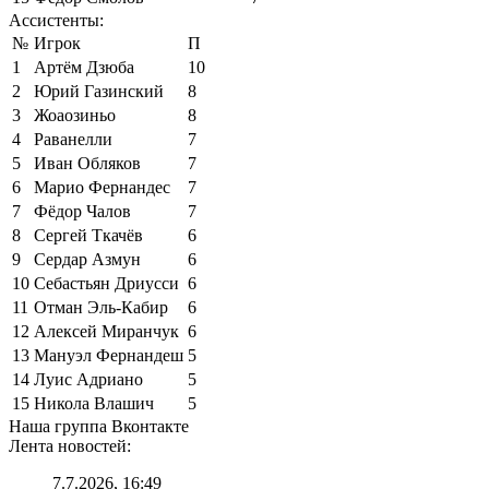
Ассистенты:
№
Игрок
П
1
Артём Дзюба
10
2
Юрий Газинский
8
3
Жоаозиньо
8
4
Раванелли
7
5
Иван Обляков
7
6
Марио Фернандес
7
7
Фёдор Чалов
7
8
Сергей Ткачёв
6
9
Сердар Азмун
6
10
Себастьян Дриусси
6
11
Отман Эль-Кабир
6
12
Алексей Миранчук
6
13
Мануэл Фернандеш
5
14
Луис Адриано
5
15
Никола Влашич
5
Наша группа Вконтакте
Лента новостей:
7.7.2026, 16:49