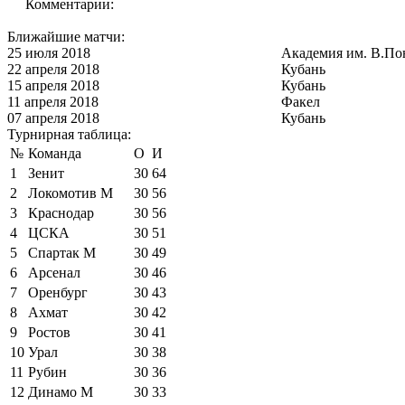
Комментарии:
Ближайшие матчи:
25 июля 2018
Академия им. В.По
22 апреля 2018
Кубань
15 апреля 2018
Кубань
11 апреля 2018
Факел
07 апреля 2018
Кубань
Турнирная таблица:
№
Команда
О
И
1
Зенит
30
64
2
Локомотив М
30
56
3
Краснодар
30
56
4
ЦСКА
30
51
5
Спартак М
30
49
6
Арсенал
30
46
7
Оренбург
30
43
8
Ахмат
30
42
9
Ростов
30
41
10
Урал
30
38
11
Рубин
30
36
12
Динамо М
30
33