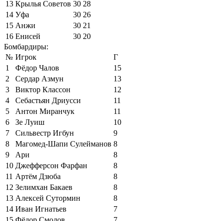
13
Крылья Советов
30
28
14
Уфа
30
26
15
Анжи
30
21
16
Енисей
30
20
Бомбардиры:
№
Игрок
Г
1
Фёдор Чалов
15
2
Сердар Азмун
13
3
Виктор Классон
12
4
Себастьян Дриусси
11
5
Антон Миранчук
11
6
Зе Луиш
10
7
Сильвестр Игбун
9
8
Магомед-Шапи Сулейманов
8
9
Ари
8
10
Джефферсон Фарфан
8
11
Артём Дзюба
8
12
Зелимхан Бакаев
8
13
Алексей Сутормин
8
14
Иван Игнатьев
7
15
Фёдор Смолов
7