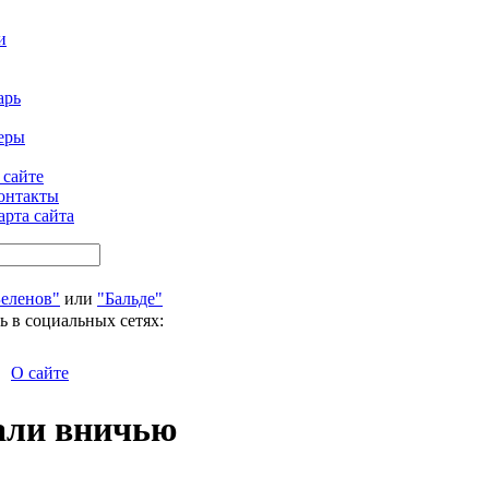
и
арь
еры
 сайте
онтакты
арта сайта
Беленов"
или
"Бальде"
ь в социальных сетях:
О сайте
али вничью