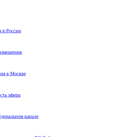
я в России
размещения
ния в Москве
сть эфира
едеральном канале