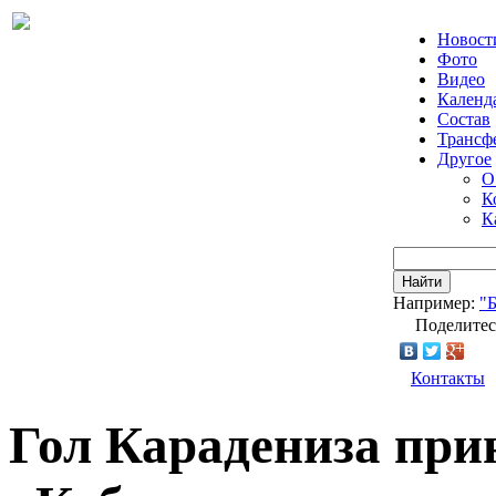
Новост
Фото
Видео
Календ
Состав
Трансф
Другое
О
К
К
Найти
Например:
"
Поделитес
Контакты
Гол Карадениза при