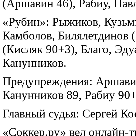
(Аршавин 46), Рабиу, Пав
«Рубин»: Рыжиков, Кузьм
Камболов, Билялетдинов (
(Кисляк 90+3), Благо, Эду
Канунников.
Предупреждения: Аршавин
Канунников 89, Рабиу 90
Главный судья: Сергей Ко
«Соккер.ру» вел онлайн-т