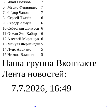
5
Иван Обляков
7
6
Марио Фернандес
7
7
Фёдор Чалов
7
8
Сергей Ткачёв
6
9
Сердар Азмун
6
10
Себастьян Дриусси
6
11
Отман Эль-Кабир
6
12
Алексей Миранчук
6
13
Мануэл Фернандеш
5
14
Луис Адриано
5
15
Никола Влашич
5
Наша группа Вконтакте
Лента новостей:
7.7.2026, 16:49