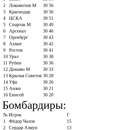
2
Локомотив М
30
56
3
Краснодар
30
56
4
ЦСКА
30
51
5
Спартак М
30
49
6
Арсенал
30
46
7
Оренбург
30
43
8
Ахмат
30
42
9
Ростов
30
41
10
Урал
30
38
11
Рубин
30
36
12
Динамо М
30
33
13
Крылья Советов
30
28
14
Уфа
30
26
15
Анжи
30
21
16
Енисей
30
20
Бомбардиры:
№
Игрок
Г
1
Фёдор Чалов
15
2
Сердар Азмун
13