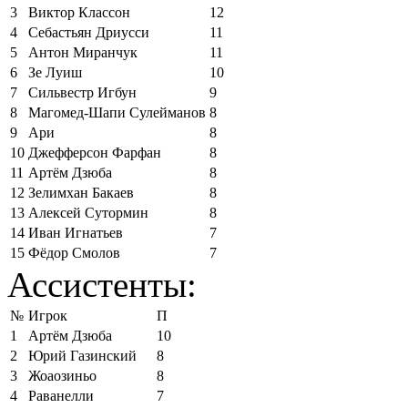
3
Виктор Классон
12
4
Себастьян Дриусси
11
5
Антон Миранчук
11
6
Зе Луиш
10
7
Сильвестр Игбун
9
8
Магомед-Шапи Сулейманов
8
9
Ари
8
10
Джефферсон Фарфан
8
11
Артём Дзюба
8
12
Зелимхан Бакаев
8
13
Алексей Сутормин
8
14
Иван Игнатьев
7
15
Фёдор Смолов
7
Ассистенты:
№
Игрок
П
1
Артём Дзюба
10
2
Юрий Газинский
8
3
Жоаозиньо
8
4
Раванелли
7