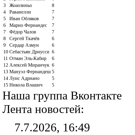
3
Жоаозиньо
8
4
Раванелли
7
5
Иван Обляков
7
6
Марио Фернандес
7
7
Фёдор Чалов
7
8
Сергей Ткачёв
6
9
Сердар Азмун
6
10
Себастьян Дриусси
6
11
Отман Эль-Кабир
6
12
Алексей Миранчук
6
13
Мануэл Фернандеш
5
14
Луис Адриано
5
15
Никола Влашич
5
Наша группа Вконтакте
Лента новостей:
7.7.2026, 16:49