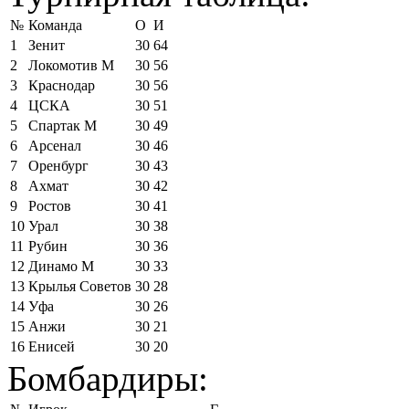
№
Команда
О
И
1
Зенит
30
64
2
Локомотив М
30
56
3
Краснодар
30
56
4
ЦСКА
30
51
5
Спартак М
30
49
6
Арсенал
30
46
7
Оренбург
30
43
8
Ахмат
30
42
9
Ростов
30
41
10
Урал
30
38
11
Рубин
30
36
12
Динамо М
30
33
13
Крылья Советов
30
28
14
Уфа
30
26
15
Анжи
30
21
16
Енисей
30
20
Бомбардиры: