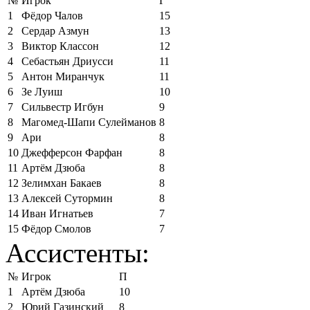
№
Игрок
Г
1
Фёдор Чалов
15
2
Сердар Азмун
13
3
Виктор Классон
12
4
Себастьян Дриусси
11
5
Антон Миранчук
11
6
Зе Луиш
10
7
Сильвестр Игбун
9
8
Магомед-Шапи Сулейманов
8
9
Ари
8
10
Джефферсон Фарфан
8
11
Артём Дзюба
8
12
Зелимхан Бакаев
8
13
Алексей Сутормин
8
14
Иван Игнатьев
7
15
Фёдор Смолов
7
Ассистенты:
№
Игрок
П
1
Артём Дзюба
10
2
Юрий Газинский
8