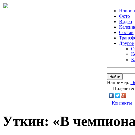
Новост
Фото
Видео
Календ
Состав
Трансф
Другое
О
К
К
Найти
Например:
"
Поделитес
Контакты
Уткин: «В чемпиона