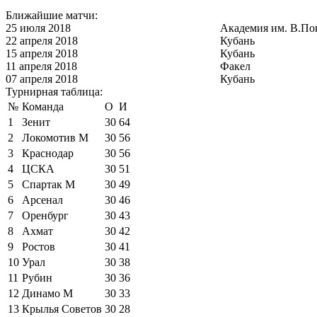
Ближайшие матчи:
25 июля 2018
Академия им. В.По
22 апреля 2018
Кубань
15 апреля 2018
Кубань
11 апреля 2018
Факел
07 апреля 2018
Кубань
Турнирная таблица:
№
Команда
О
И
1
Зенит
30
64
2
Локомотив М
30
56
3
Краснодар
30
56
4
ЦСКА
30
51
5
Спартак М
30
49
6
Арсенал
30
46
7
Оренбург
30
43
8
Ахмат
30
42
9
Ростов
30
41
10
Урал
30
38
11
Рубин
30
36
12
Динамо М
30
33
13
Крылья Советов
30
28