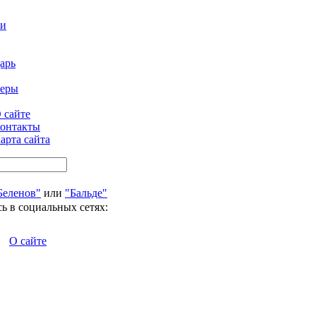
ти
арь
феры
 сайте
онтакты
арта сайта
Беленов"
или
"Бальде"
ь в социальных сетях:
О сайте