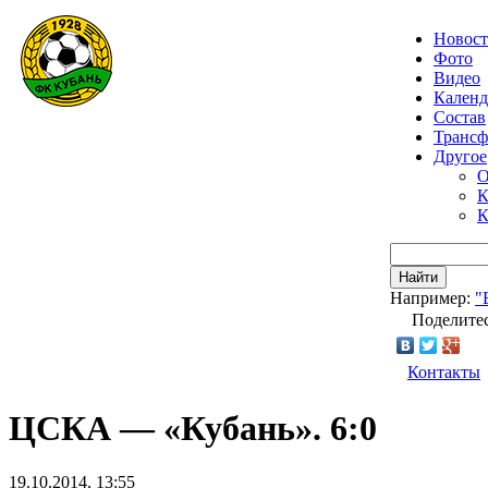
Новос
Фото
Видео
Календ
Состав
Транс
Другое
О
К
К
Найти
Например:
"
Поделитес
Контакты
ЦСКА — «Кубань». 6:0
19.10.2014, 13:55