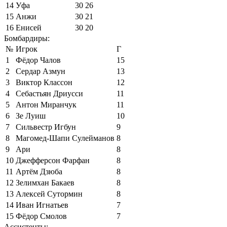
14
Уфа
30
26
15
Анжи
30
21
16
Енисей
30
20
Бомбардиры:
№
Игрок
Г
1
Фёдор Чалов
15
2
Сердар Азмун
13
3
Виктор Классон
12
4
Себастьян Дриусси
11
5
Антон Миранчук
11
6
Зе Луиш
10
7
Сильвестр Игбун
9
8
Магомед-Шапи Сулейманов
8
9
Ари
8
10
Джефферсон Фарфан
8
11
Артём Дзюба
8
12
Зелимхан Бакаев
8
13
Алексей Сутормин
8
14
Иван Игнатьев
7
15
Фёдор Смолов
7
Ассистенты: