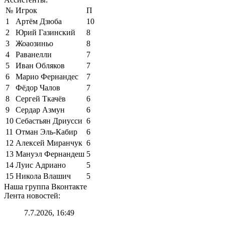
№
Игрок
П
1
Артём Дзюба
10
2
Юрий Газинский
8
3
Жоаозиньо
8
4
Раванелли
7
5
Иван Обляков
7
6
Марио Фернандес
7
7
Фёдор Чалов
7
8
Сергей Ткачёв
6
9
Сердар Азмун
6
10
Себастьян Дриусси
6
11
Отман Эль-Кабир
6
12
Алексей Миранчук
6
13
Мануэл Фернандеш
5
14
Луис Адриано
5
15
Никола Влашич
5
Наша группа Вконтакте
Лента новостей:
7.7.2026, 16:49