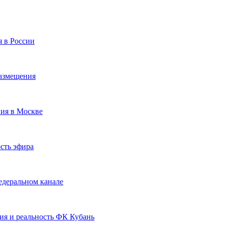
я в России
размещения
ния в Москве
сть эфира
едеральном канале
ия и реальность ФК Кубань