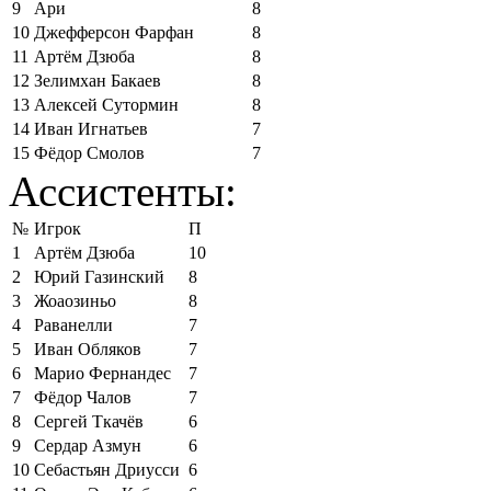
9
Ари
8
10
Джефферсон Фарфан
8
11
Артём Дзюба
8
12
Зелимхан Бакаев
8
13
Алексей Сутормин
8
14
Иван Игнатьев
7
15
Фёдор Смолов
7
Ассистенты:
№
Игрок
П
1
Артём Дзюба
10
2
Юрий Газинский
8
3
Жоаозиньо
8
4
Раванелли
7
5
Иван Обляков
7
6
Марио Фернандес
7
7
Фёдор Чалов
7
8
Сергей Ткачёв
6
9
Сердар Азмун
6
10
Себастьян Дриусси
6