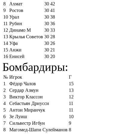
8
Ахмат
30
42
9
Ростов
30
41
10
Урал
30
38
11
Рубин
30
36
12
Динамо М
30
33
13
Крылья Советов
30
28
14
Уфа
30
26
15
Анжи
30
21
16
Енисей
30
20
Бомбардиры:
№
Игрок
Г
1
Фёдор Чалов
15
2
Сердар Азмун
13
3
Виктор Классон
12
4
Себастьян Дриусси
11
5
Антон Миранчук
11
6
Зе Луиш
10
7
Сильвестр Игбун
9
8
Магомед-Шапи Сулейманов
8