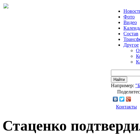
Новост
Фото
Видео
Календ
Состав
Трансф
Другое
О
К
К
Найти
Например:
"
Поделитес
Контакты
Стаценко подтверди