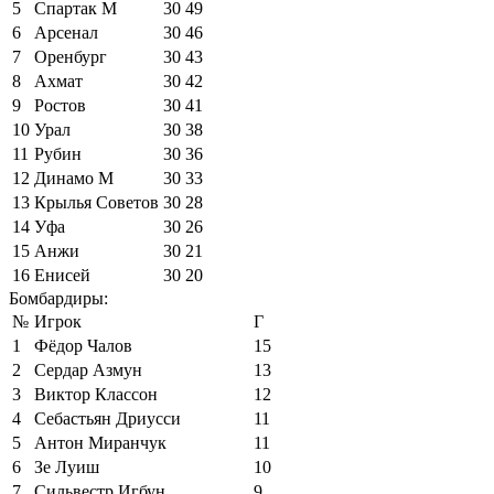
5
Спартак М
30
49
6
Арсенал
30
46
7
Оренбург
30
43
8
Ахмат
30
42
9
Ростов
30
41
10
Урал
30
38
11
Рубин
30
36
12
Динамо М
30
33
13
Крылья Советов
30
28
14
Уфа
30
26
15
Анжи
30
21
16
Енисей
30
20
Бомбардиры:
№
Игрок
Г
1
Фёдор Чалов
15
2
Сердар Азмун
13
3
Виктор Классон
12
4
Себастьян Дриусси
11
5
Антон Миранчук
11
6
Зе Луиш
10
7
Сильвестр Игбун
9