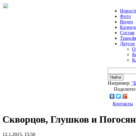
Новост
Фото
Видео
Календ
Состав
Трансф
Другое
О
К
К
Найти
Например:
"
Поделитес
Контакты
Скворцов, Глушков и Погосян
12.1.2015, 15:50