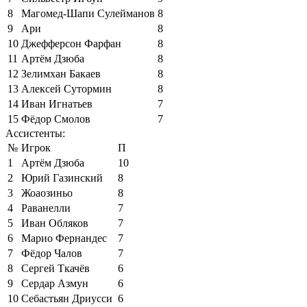
8
Магомед-Шапи Сулейманов
8
9
Ари
8
10
Джефферсон Фарфан
8
11
Артём Дзюба
8
12
Зелимхан Бакаев
8
13
Алексей Сутормин
8
14
Иван Игнатьев
7
15
Фёдор Смолов
7
Ассистенты:
№
Игрок
П
1
Артём Дзюба
10
2
Юрий Газинский
8
3
Жоаозиньо
8
4
Раванелли
7
5
Иван Обляков
7
6
Марио Фернандес
7
7
Фёдор Чалов
7
8
Сергей Ткачёв
6
9
Сердар Азмун
6
10
Себастьян Дриусси
6