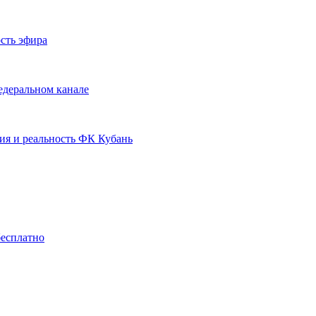
сть эфира
едеральном канале
ия и реальность ФК Кубань
бесплатно