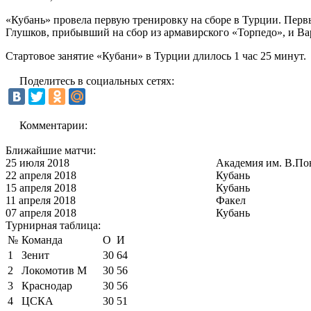
«Кубань» провела первую тренировку на сборе в Турции. Перв
Глушков, прибывший на сбор из армавирского «Торпедо», и В
Стартовое занятие «Кубани» в Турции длилось 1 час 25 минут.
Поделитесь в социальных сетях:
Комментарии:
Ближайшие матчи:
25 июля 2018
Академия им. В.По
22 апреля 2018
Кубань
15 апреля 2018
Кубань
11 апреля 2018
Факел
07 апреля 2018
Кубань
Турнирная таблица:
№
Команда
О
И
1
Зенит
30
64
2
Локомотив М
30
56
3
Краснодар
30
56
4
ЦСКА
30
51