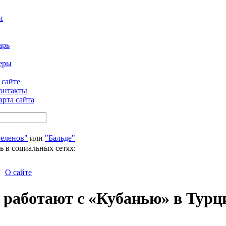
и
арь
еры
 сайте
онтакты
арта сайта
Беленов"
или
"Бальде"
ь в социальных сетях:
О сайте
 работают с «Кубанью» в Турц