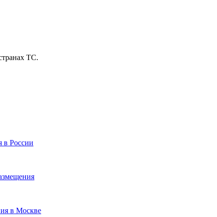
странах ТС.
я в России
размещения
ния в Москве