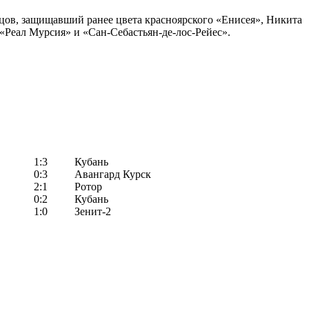
рцов, защищавший ранее цвета красноярского «Енисея», Никита
«Реал Мурсия» и «Сан-Себастьян-де-лос-Рейес».
1:3
Кубань
0:3
Авангард Курск
2:1
Ротор
0:2
Кубань
1:0
Зенит-2