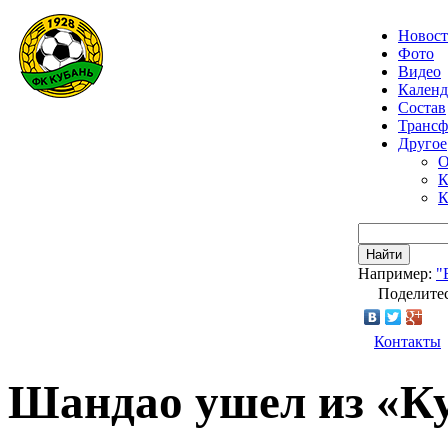
Новос
Фото
Видео
Календ
Состав
Транс
Другое
О
К
К
Найти
Например:
"
Поделитес
Контакты
Шандао ушел из «К