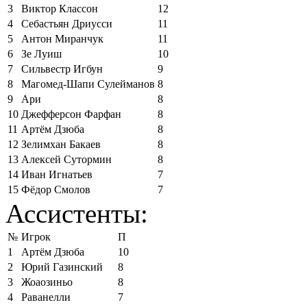
3
Виктор Классон
12
4
Себастьян Дриусси
11
5
Антон Миранчук
11
6
Зе Луиш
10
7
Сильвестр Игбун
9
8
Магомед-Шапи Сулейманов
8
9
Ари
8
10
Джефферсон Фарфан
8
11
Артём Дзюба
8
12
Зелимхан Бакаев
8
13
Алексей Сутормин
8
14
Иван Игнатьев
7
15
Фёдор Смолов
7
Ассистенты:
№
Игрок
П
1
Артём Дзюба
10
2
Юрий Газинский
8
3
Жоаозиньо
8
4
Раванелли
7