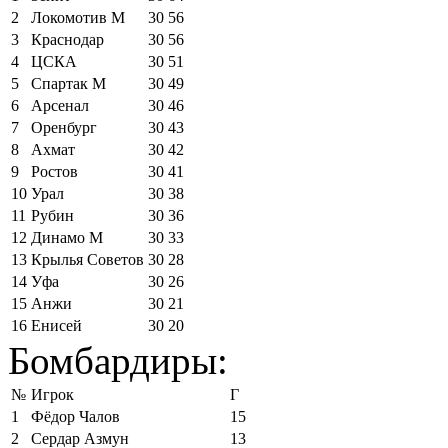
2
Локомотив М
30
56
3
Краснодар
30
56
4
ЦСКА
30
51
5
Спартак М
30
49
6
Арсенал
30
46
7
Оренбург
30
43
8
Ахмат
30
42
9
Ростов
30
41
10
Урал
30
38
11
Рубин
30
36
12
Динамо М
30
33
13
Крылья Советов
30
28
14
Уфа
30
26
15
Анжи
30
21
16
Енисей
30
20
Бомбардиры:
№
Игрок
Г
1
Фёдор Чалов
15
2
Сердар Азмун
13