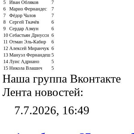
5
Иван Обляков
7
6
Марио Фернандес
7
7
Фёдор Чалов
7
8
Сергей Ткачёв
6
9
Сердар Азмун
6
10
Себастьян Дриусси
6
11
Отман Эль-Кабир
6
12
Алексей Миранчук
6
13
Мануэл Фернандеш
5
14
Луис Адриано
5
15
Никола Влашич
5
Наша группа Вконтакте
Лента новостей:
7.7.2026, 16:49