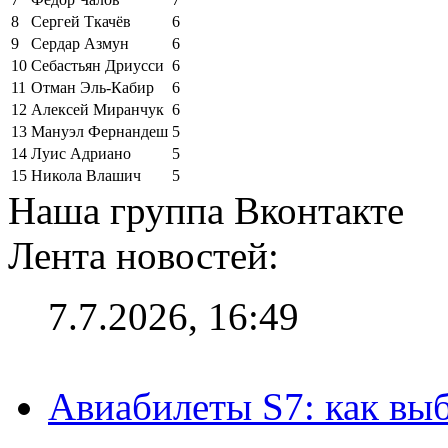
8
Сергей Ткачёв
6
9
Сердар Азмун
6
10
Себастьян Дриусси
6
11
Отман Эль-Кабир
6
12
Алексей Миранчук
6
13
Мануэл Фернандеш
5
14
Луис Адриано
5
15
Никола Влашич
5
Наша группа Вконтакте
Лента новостей:
7.7.2026, 16:49
Авиабилеты S7: как выб