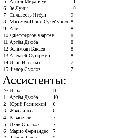
5
Антон Миранчук
11
6
Зе Луиш
10
7
Сильвестр Игбун
9
8
Магомед-Шапи Сулейманов
8
9
Ари
8
10
Джефферсон Фарфан
8
11
Артём Дзюба
8
12
Зелимхан Бакаев
8
13
Алексей Сутормин
8
14
Иван Игнатьев
7
15
Фёдор Смолов
7
Ассистенты:
№
Игрок
П
1
Артём Дзюба
10
2
Юрий Газинский
8
3
Жоаозиньо
8
4
Раванелли
7
5
Иван Обляков
7
6
Марио Фернандес
7
7
Фёдор Чалов
7