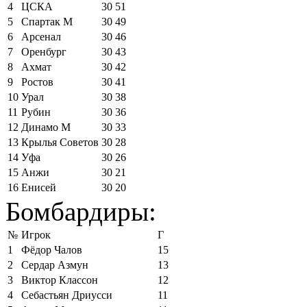
4
ЦСКА
30
51
5
Спартак М
30
49
6
Арсенал
30
46
7
Оренбург
30
43
8
Ахмат
30
42
9
Ростов
30
41
10
Урал
30
38
11
Рубин
30
36
12
Динамо М
30
33
13
Крылья Советов
30
28
14
Уфа
30
26
15
Анжи
30
21
16
Енисей
30
20
Бомбардиры:
№
Игрок
Г
1
Фёдор Чалов
15
2
Сердар Азмун
13
3
Виктор Классон
12
4
Себастьян Дриусси
11