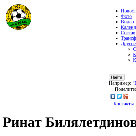
Новос
Фото
Видео
Календ
Состав
Транс
Другое
О
К
К
Найти
Например:
"
Поделитес
Контакты
Ринат Билялетдинов