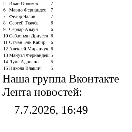
5
Иван Обляков
7
6
Марио Фернандес
7
7
Фёдор Чалов
7
8
Сергей Ткачёв
6
9
Сердар Азмун
6
10
Себастьян Дриусси
6
11
Отман Эль-Кабир
6
12
Алексей Миранчук
6
13
Мануэл Фернандеш
5
14
Луис Адриано
5
15
Никола Влашич
5
Наша группа Вконтакте
Лента новостей:
7.7.2026, 16:49