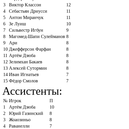
3
Виктор Классон
12
4
Себастьян Дриусси
11
5
Антон Миранчук
11
6
Зе Луиш
10
7
Сильвестр Игбун
9
8
Магомед-Шапи Сулейманов
8
9
Ари
8
10
Джефферсон Фарфан
8
11
Артём Дзюба
8
12
Зелимхан Бакаев
8
13
Алексей Сутормин
8
14
Иван Игнатьев
7
15
Фёдор Смолов
7
Ассистенты:
№
Игрок
П
1
Артём Дзюба
10
2
Юрий Газинский
8
3
Жоаозиньо
8
4
Раванелли
7