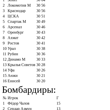
2
Локомотив М
30
56
3
Краснодар
30
56
4
ЦСКА
30
51
5
Спартак М
30
49
6
Арсенал
30
46
7
Оренбург
30
43
8
Ахмат
30
42
9
Ростов
30
41
10
Урал
30
38
11
Рубин
30
36
12
Динамо М
30
33
13
Крылья Советов
30
28
14
Уфа
30
26
15
Анжи
30
21
16
Енисей
30
20
Бомбардиры:
№
Игрок
Г
1
Фёдор Чалов
15
2
Сердар Азмун
13