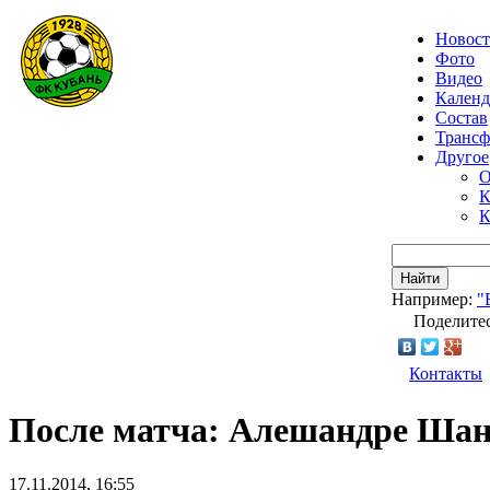
Новос
Фото
Видео
Календ
Состав
Транс
Другое
О
К
К
Найти
Например:
"
Поделитес
Контакты
После матча: Алешандре Шан
17.11.2014, 16:55