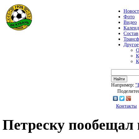
Новос
Фото
Видео
Календ
Состав
Транс
Другое
О
К
К
Найти
Например:
"
Поделитес
Контакты
Петреску пообещал 