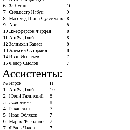
6
Зе Луиш
10
7
Сильвестр Игбун
9
8
Магомед-Шапи Сулейманов
8
9
Ари
8
10
Джефферсон Фарфан
8
11
Артём Дзюба
8
12
Зелимхан Бакаев
8
13
Алексей Сутормин
8
14
Иван Игнатьев
7
15
Фёдор Смолов
7
Ассистенты:
№
Игрок
П
1
Артём Дзюба
10
2
Юрий Газинский
8
3
Жоаозиньо
8
4
Раванелли
7
5
Иван Обляков
7
6
Марио Фернандес
7
7
Фёдор Чалов
7