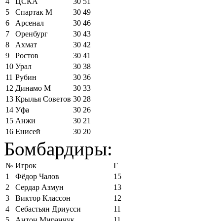
4
ЦСКА
30
51
5
Спартак М
30
49
6
Арсенал
30
46
7
Оренбург
30
43
8
Ахмат
30
42
9
Ростов
30
41
10
Урал
30
38
11
Рубин
30
36
12
Динамо М
30
33
13
Крылья Советов
30
28
14
Уфа
30
26
15
Анжи
30
21
16
Енисей
30
20
Бомбардиры:
№
Игрок
Г
1
Фёдор Чалов
15
2
Сердар Азмун
13
3
Виктор Классон
12
4
Себастьян Дриусси
11
5
Антон Миранчук
11