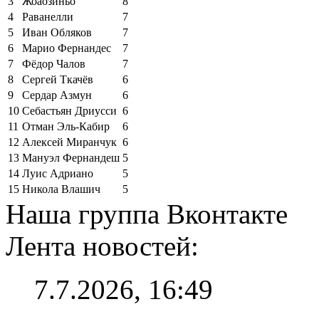
3
Жоаозиньо
8
4
Раванелли
7
5
Иван Обляков
7
6
Марио Фернандес
7
7
Фёдор Чалов
7
8
Сергей Ткачёв
6
9
Сердар Азмун
6
10
Себастьян Дриусси
6
11
Отман Эль-Кабир
6
12
Алексей Миранчук
6
13
Мануэл Фернандеш
5
14
Луис Адриано
5
15
Никола Влашич
5
Наша группа Вконтакте
Лента новостей:
7.7.2026, 16:49