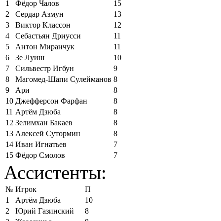
1
Фёдор Чалов
15
2
Сердар Азмун
13
3
Виктор Классон
12
4
Себастьян Дриусси
11
5
Антон Миранчук
11
6
Зе Луиш
10
7
Сильвестр Игбун
9
8
Магомед-Шапи Сулейманов
8
9
Ари
8
10
Джефферсон Фарфан
8
11
Артём Дзюба
8
12
Зелимхан Бакаев
8
13
Алексей Сутормин
8
14
Иван Игнатьев
7
15
Фёдор Смолов
7
Ассистенты:
№
Игрок
П
1
Артём Дзюба
10
2
Юрий Газинский
8