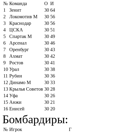
№
Команда
О
И
1
Зенит
30
64
2
Локомотив М
30
56
3
Краснодар
30
56
4
ЦСКА
30
51
5
Спартак М
30
49
6
Арсенал
30
46
7
Оренбург
30
43
8
Ахмат
30
42
9
Ростов
30
41
10
Урал
30
38
11
Рубин
30
36
12
Динамо М
30
33
13
Крылья Советов
30
28
14
Уфа
30
26
15
Анжи
30
21
16
Енисей
30
20
Бомбардиры:
№
Игрок
Г