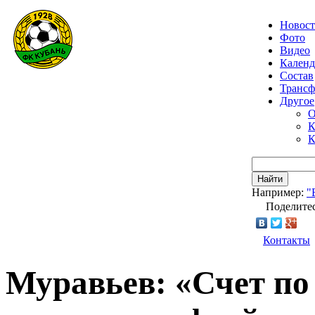
Новос
Фото
Видео
Календ
Состав
Транс
Другое
О
К
К
Найти
Например:
"
Поделитес
Контакты
Муравьев: «Счет по 