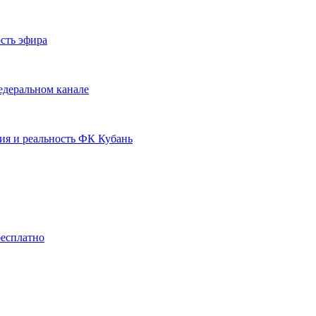
сть эфира
едеральном канале
ия и реальность ФК Кубань
бесплатно