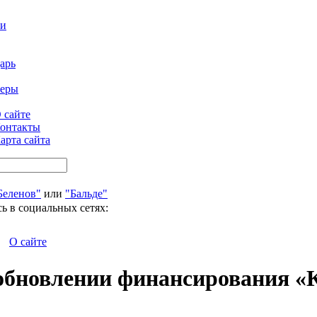
ти
арь
феры
 сайте
онтакты
арта сайта
Беленов"
или
"Бальде"
ь в социальных сетях:
О сайте
зобновлении финансирования «