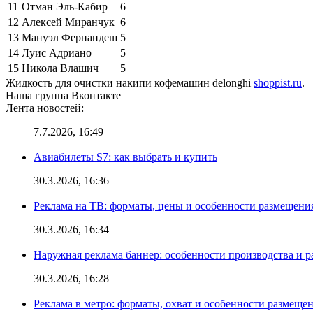
11
Отман Эль-Кабир
6
12
Алексей Миранчук
6
13
Мануэл Фернандеш
5
14
Луис Адриано
5
15
Никола Влашич
5
Жидкость для очистки накипи кофемашин delonghi
shoppist.ru
.
Наша группа Вконтакте
Лента новостей:
7.7.2026, 16:49
Авиабилеты S7: как выбрать и купить
30.3.2026, 16:36
Реклама на ТВ: форматы, цены и особенности размещени
30.3.2026, 16:34
Наружная реклама баннер: особенности производства и 
30.3.2026, 16:28
Реклама в метро: форматы, охват и особенности размеще