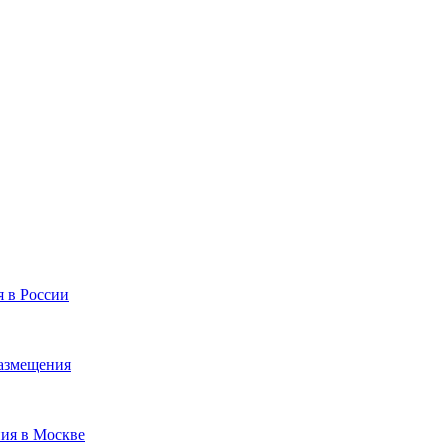
я в России
размещения
ния в Москве