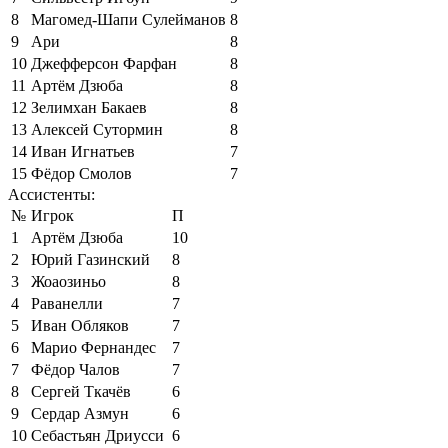
8
Магомед-Шапи Сулейманов
8
9
Ари
8
10
Джефферсон Фарфан
8
11
Артём Дзюба
8
12
Зелимхан Бакаев
8
13
Алексей Сутормин
8
14
Иван Игнатьев
7
15
Фёдор Смолов
7
Ассистенты:
№
Игрок
П
1
Артём Дзюба
10
2
Юрий Газинский
8
3
Жоаозиньо
8
4
Раванелли
7
5
Иван Обляков
7
6
Марио Фернандес
7
7
Фёдор Чалов
7
8
Сергей Ткачёв
6
9
Сердар Азмун
6
10
Себастьян Дриусси
6