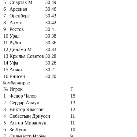
5
Спартак М
30
49
6
Арсенал
30
46
7
Оренбург
30
43
8
Ахмат
30
42
9
Ростов
30
41
10
Урал
30
38
11
Рубин
30
36
12
Динамо М
30
33
13
Крылья Советов
30
28
14
Уфа
30
26
15
Анжи
30
21
16
Енисей
30
20
Бомбардиры:
№
Игрок
Г
1
Фёдор Чалов
15
2
Сердар Азмун
13
3
Виктор Классон
12
4
Себастьян Дриусси
11
5
Антон Миранчук
11
6
Зе Луиш
10
7
Сильвестр Игбун
9