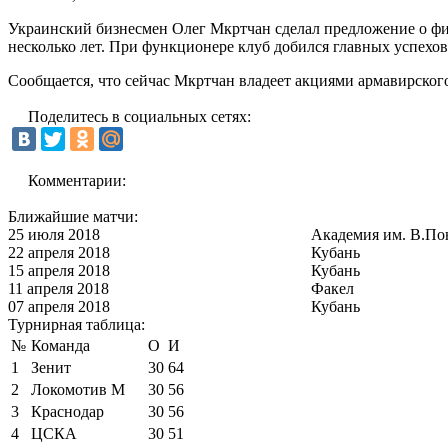
Украинский бизнесмен Олег Мкртчан сделал предложение о фи
несколько лет. При функционере клуб добился главных успехов
Сообщается, что сейчас Мкртчан владеет акциями армавирског
Поделитесь в социальных сетях:
Комментарии:
Ближайшие матчи:
25 июля 2018
Академия им. В.По
22 апреля 2018
Кубань
15 апреля 2018
Кубань
11 апреля 2018
Факел
07 апреля 2018
Кубань
Турнирная таблица:
№
Команда
О
И
1
Зенит
30
64
2
Локомотив М
30
56
3
Краснодар
30
56
4
ЦСКА
30
51