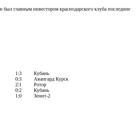
н был главным инвестором краснодарского клуба последние
1:3
Кубань
0:3
Авангард Курск
2:1
Ротор
0:2
Кубань
1:0
Зенит-2