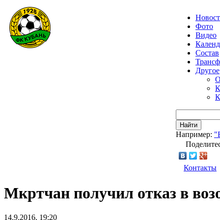
Новос
Фото
Видео
Календ
Состав
Транс
Другое
О
К
К
Найти
Например:
"
Поделитес
Контакты
Мкртчан получил отказ в во
14.9.2016, 19:20