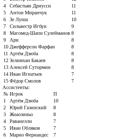
4
Себастьян Дриусси
11
5
Антон Миранчук
11
6
Зе Луиш
10
7
Сильвестр Игбун
9
8
Магомед-Шапи Сулейманов
8
9
Ари
8
10
Джефферсон Фарфан
8
11
Артём Дзюба
8
12
Зелимхан Бакаев
8
13
Алексей Сутормин
8
14
Иван Игнатьев
7
15
Фёдор Смолов
7
Ассистенты:
№
Игрок
П
1
Артём Дзюба
10
2
Юрий Газинский
8
3
Жоаозиньо
8
4
Раванелли
7
5
Иван Обляков
7
6
Марио Фернандес
7