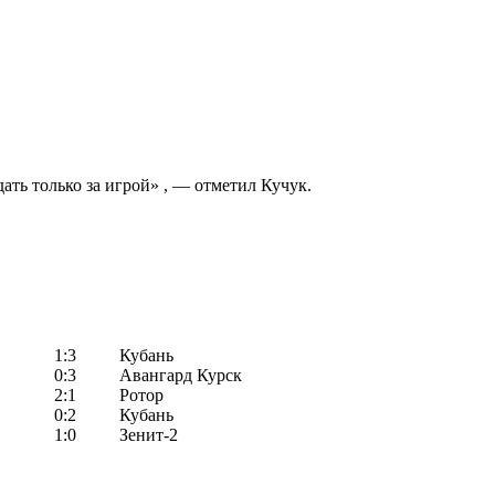
ать только за игрой» , — отметил Кучук.
1:3
Кубань
0:3
Авангард Курск
2:1
Ротор
0:2
Кубань
1:0
Зенит-2