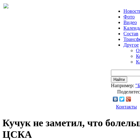
Новост
Фото
Видео
Календ
Состав
Трансф
Другое
О
К
К
Найти
Например:
"
Поделитес
Контакты
Кучук не заметил, что болель
ЦСКА