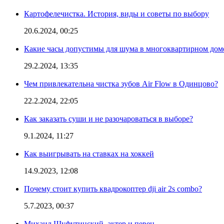
Картофелечистка. История, виды и советы по выбору
20.6.2024, 00:25
Какие часы допустимы для шума в многоквартирном дом
29.2.2024, 13:35
Чем привлекательна чистка зубов Air Flow в Одинцово?
22.2.2024, 22:05
Как заказать суши и не разочароваться в выборе?
9.1.2024, 11:27
Как выигрывать на ставках на хоккей
14.9.2023, 12:08
Почему стоит купить квадрокоптер dji air 2s combo?
5.7.2023, 00:37
Михаил Шуфутинский, актер и певец