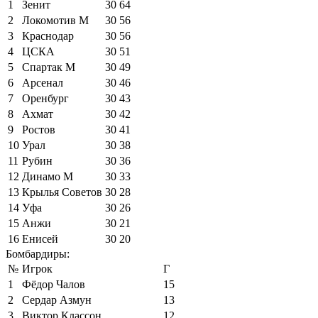
1
Зенит
30
64
2
Локомотив М
30
56
3
Краснодар
30
56
4
ЦСКА
30
51
5
Спартак М
30
49
6
Арсенал
30
46
7
Оренбург
30
43
8
Ахмат
30
42
9
Ростов
30
41
10
Урал
30
38
11
Рубин
30
36
12
Динамо М
30
33
13
Крылья Советов
30
28
14
Уфа
30
26
15
Анжи
30
21
16
Енисей
30
20
Бомбардиры:
№
Игрок
Г
1
Фёдор Чалов
15
2
Сердар Азмун
13
3
Виктор Классон
12