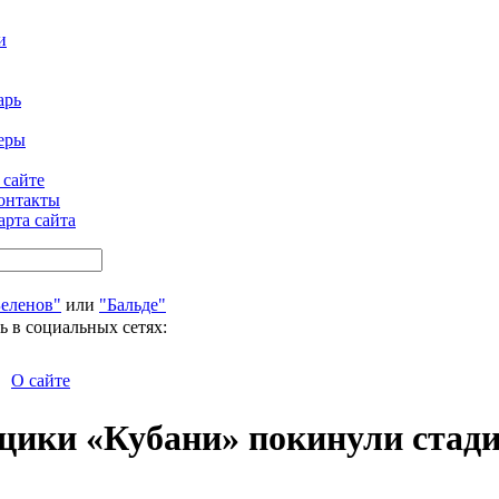
и
арь
еры
 сайте
онтакты
арта сайта
Беленов"
или
"Бальде"
ь в социальных сетях:
О сайте
щики «Кубани» покинули стади