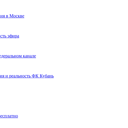
ния в Москве
сть эфира
едеральном канале
ия и реальность ФК Кубань
бесплатно