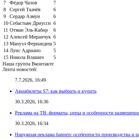
7
Фёдор Чалов
7
8
Сергей Ткачёв
6
9
Сердар Азмун
6
10
Себастьян Дриусси
6
11
Отман Эль-Кабир
6
12
Алексей Миранчук
6
13
Мануэл Фернандеш
5
14
Луис Адриано
5
15
Никола Влашич
5
Наша группа Вконтакте
Лента новостей:
7.7.2026, 16:49
Авиабилеты S7: как выбрать и купить
30.3.2026, 16:36
Реклама на ТВ: форматы, цены и особенности размещени
30.3.2026, 16:34
Наружная реклама баннер: особенности производства и 