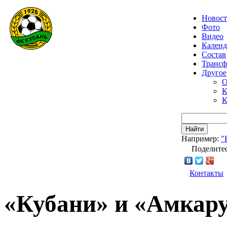
Новос
Фото
Видео
Календ
Состав
Транс
Другое
О
К
К
Найти
Например:
"
Поделитес
Контакты
«Кубани» и «Амкар