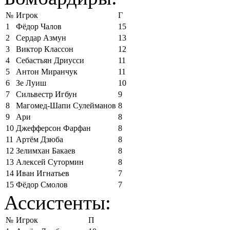
№
Игрок
Г
1
Фёдор Чалов
15
2
Сердар Азмун
13
3
Виктор Классон
12
4
Себастьян Дриусси
11
5
Антон Миранчук
11
6
Зе Луиш
10
7
Сильвестр Игбун
9
8
Магомед-Шапи Сулейманов
8
9
Ари
8
10
Джефферсон Фарфан
8
11
Артём Дзюба
8
12
Зелимхан Бакаев
8
13
Алексей Сутормин
8
14
Иван Игнатьев
7
15
Фёдор Смолов
7
Ассистенты:
№
Игрок
П