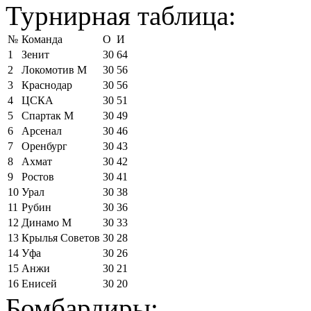
Турнирная таблица:
№
Команда
О
И
1
Зенит
30
64
2
Локомотив М
30
56
3
Краснодар
30
56
4
ЦСКА
30
51
5
Спартак М
30
49
6
Арсенал
30
46
7
Оренбург
30
43
8
Ахмат
30
42
9
Ростов
30
41
10
Урал
30
38
11
Рубин
30
36
12
Динамо М
30
33
13
Крылья Советов
30
28
14
Уфа
30
26
15
Анжи
30
21
16
Енисей
30
20
Бомбардиры: