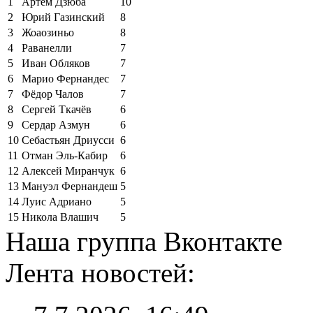
1
Артём Дзюба
10
2
Юрий Газинский
8
3
Жоаозиньо
8
4
Раванелли
7
5
Иван Обляков
7
6
Марио Фернандес
7
7
Фёдор Чалов
7
8
Сергей Ткачёв
6
9
Сердар Азмун
6
10
Себастьян Дриусси
6
11
Отман Эль-Кабир
6
12
Алексей Миранчук
6
13
Мануэл Фернандеш
5
14
Луис Адриано
5
15
Никола Влашич
5
Наша группа Вконтакте
Лента новостей: