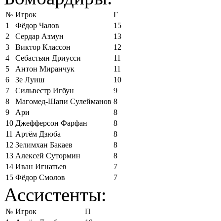
№
Игрок
Г
1
Фёдор Чалов
15
2
Сердар Азмун
13
3
Виктор Классон
12
4
Себастьян Дриусси
11
5
Антон Миранчук
11
6
Зе Луиш
10
7
Сильвестр Игбун
9
8
Магомед-Шапи Сулейманов
8
9
Ари
8
10
Джефферсон Фарфан
8
11
Артём Дзюба
8
12
Зелимхан Бакаев
8
13
Алексей Сутормин
8
14
Иван Игнатьев
7
15
Фёдор Смолов
7
Ассистенты:
№
Игрок
П