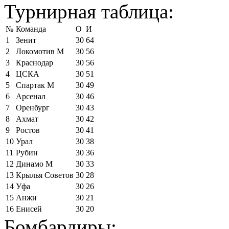
Турнирная таблица:
№
Команда
О
И
1
Зенит
30
64
2
Локомотив М
30
56
3
Краснодар
30
56
4
ЦСКА
30
51
5
Спартак М
30
49
6
Арсенал
30
46
7
Оренбург
30
43
8
Ахмат
30
42
9
Ростов
30
41
10
Урал
30
38
11
Рубин
30
36
12
Динамо М
30
33
13
Крылья Советов
30
28
14
Уфа
30
26
15
Анжи
30
21
16
Енисей
30
20
Бомбардиры: