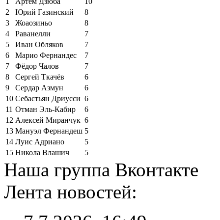
1
Артём Дзюба
10
2
Юрий Газинский
8
3
Жоаозиньо
8
4
Раванелли
7
5
Иван Обляков
7
6
Марио Фернандес
7
7
Фёдор Чалов
7
8
Сергей Ткачёв
6
9
Сердар Азмун
6
10
Себастьян Дриусси
6
11
Отман Эль-Кабир
6
12
Алексей Миранчук
6
13
Мануэл Фернандеш
5
14
Луис Адриано
5
15
Никола Влашич
5
Наша группа Вконтакте
Лента новостей: