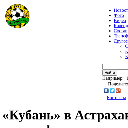
Новос
Фото
Видео
Календ
Состав
Транс
Другое
О
К
К
Найти
Например:
"
Поделитес
Контакты
«Кубань» в Астраха