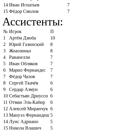
14
Иван Игнатьев
7
15
Фёдор Смолов
7
Ассистенты:
№
Игрок
П
1
Артём Дзюба
10
2
Юрий Газинский
8
3
Жоаозиньо
8
4
Раванелли
7
5
Иван Обляков
7
6
Марио Фернандес
7
7
Фёдор Чалов
7
8
Сергей Ткачёв
6
9
Сердар Азмун
6
10
Себастьян Дриусси
6
11
Отман Эль-Кабир
6
12
Алексей Миранчук
6
13
Мануэл Фернандеш
5
14
Луис Адриано
5
15
Никола Влашич
5