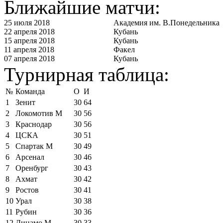
Ближайшие матчи:
25 июля 2018
Академия им. В.Понедельника
22 апреля 2018
Кубань
15 апреля 2018
Кубань
11 апреля 2018
Факел
07 апреля 2018
Кубань
Турнирная таблица:
№
Команда
О
И
1
Зенит
30
64
2
Локомотив М
30
56
3
Краснодар
30
56
4
ЦСКА
30
51
5
Спартак М
30
49
6
Арсенал
30
46
7
Оренбург
30
43
8
Ахмат
30
42
9
Ростов
30
41
10
Урал
30
38
11
Рубин
30
36
12
Динамо М
30
33