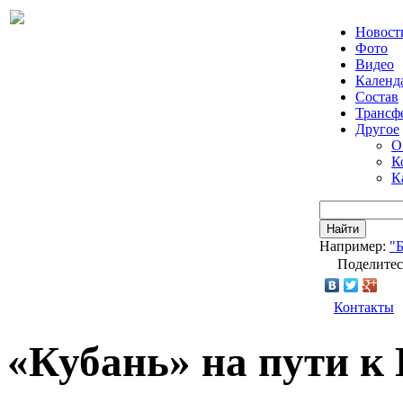
Новост
Фото
Видео
Календ
Состав
Трансф
Другое
О
К
К
Найти
Например:
"
Поделитес
Контакты
«Кубань» на пути к