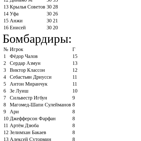
13
Крылья Советов
30
28
14
Уфа
30
26
15
Анжи
30
21
16
Енисей
30
20
Бомбардиры:
№
Игрок
Г
1
Фёдор Чалов
15
2
Сердар Азмун
13
3
Виктор Классон
12
4
Себастьян Дриусси
11
5
Антон Миранчук
11
6
Зе Луиш
10
7
Сильвестр Игбун
9
8
Магомед-Шапи Сулейманов
8
9
Ари
8
10
Джефферсон Фарфан
8
11
Артём Дзюба
8
12
Зелимхан Бакаев
8
13
Алексей Сутормин
8