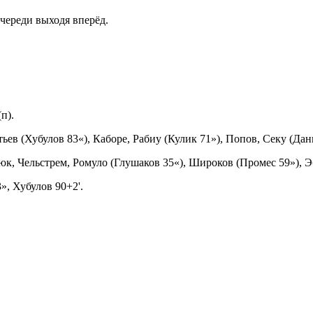
череди выходя вперёд.
п).
в (Хубулов 83«), Каборе, Рабиу (Кулик 71»), Попов, Секу (Данил
к, Чельстрем, Ромуло (Глушаков 35«), Широков (Промес 59»), Эб
», Хубулов 90+2'.