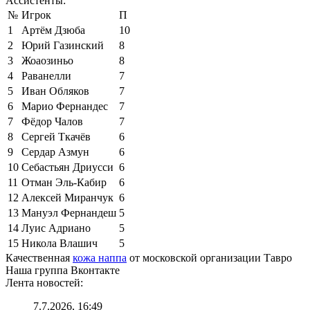
Ассистенты:
№
Игрок
П
1
Артём Дзюба
10
2
Юрий Газинский
8
3
Жоаозиньо
8
4
Раванелли
7
5
Иван Обляков
7
6
Марио Фернандес
7
7
Фёдор Чалов
7
8
Сергей Ткачёв
6
9
Сердар Азмун
6
10
Себастьян Дриусси
6
11
Отман Эль-Кабир
6
12
Алексей Миранчук
6
13
Мануэл Фернандеш
5
14
Луис Адриано
5
15
Никола Влашич
5
Качественная
кожа наппа
от московской организации Тавро
Наша группа Вконтакте
Лента новостей:
7.7.2026, 16:49