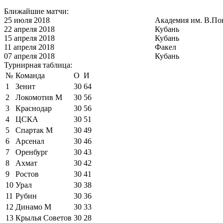
Ближайшие матчи:
25 июля 2018
Академия им. В.По
22 апреля 2018
Кубань
15 апреля 2018
Кубань
11 апреля 2018
Факел
07 апреля 2018
Кубань
Турнирная таблица:
№
Команда
О
И
1
Зенит
30
64
2
Локомотив М
30
56
3
Краснодар
30
56
4
ЦСКА
30
51
5
Спартак М
30
49
6
Арсенал
30
46
7
Оренбург
30
43
8
Ахмат
30
42
9
Ростов
30
41
10
Урал
30
38
11
Рубин
30
36
12
Динамо М
30
33
13
Крылья Советов
30
28