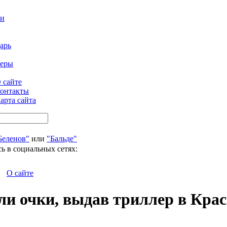
ти
арь
феры
 сайте
онтакты
арта сайта
Беленов"
или
"Бальде"
ь в социальных сетях:
О сайте
ли очки, выдав триллер в Кра