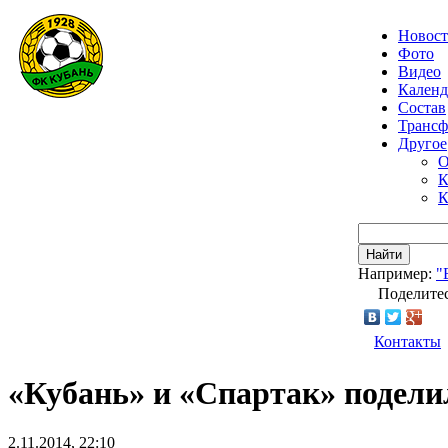
Новос
Фото
Видео
Календ
Состав
Транс
Другое
О
К
К
Найти
Например:
"
Поделитес
Контакты
«Кубань» и «Спартак» подели
2.11.2014, 22:10