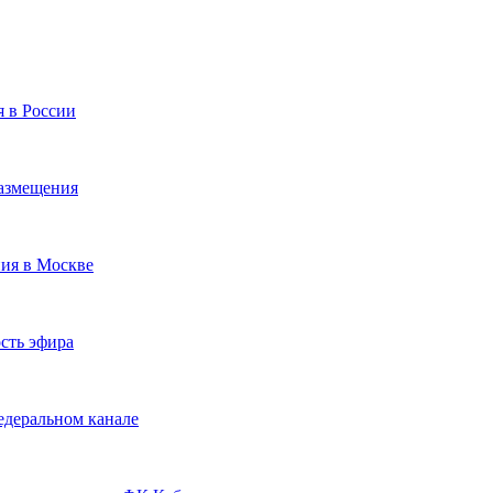
я в России
размещения
ния в Москве
сть эфира
едеральном канале