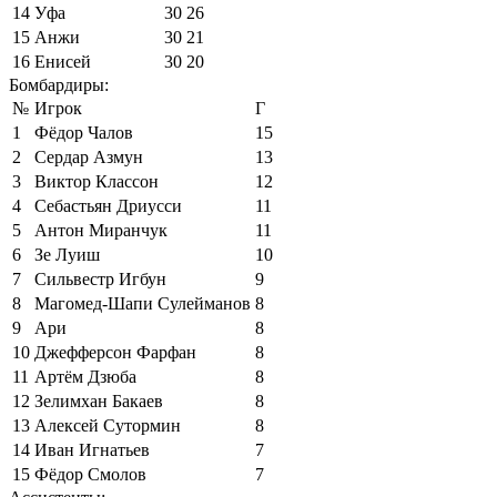
14
Уфа
30
26
15
Анжи
30
21
16
Енисей
30
20
Бомбардиры:
№
Игрок
Г
1
Фёдор Чалов
15
2
Сердар Азмун
13
3
Виктор Классон
12
4
Себастьян Дриусси
11
5
Антон Миранчук
11
6
Зе Луиш
10
7
Сильвестр Игбун
9
8
Магомед-Шапи Сулейманов
8
9
Ари
8
10
Джефферсон Фарфан
8
11
Артём Дзюба
8
12
Зелимхан Бакаев
8
13
Алексей Сутормин
8
14
Иван Игнатьев
7
15
Фёдор Смолов
7