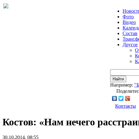
Новост
Фото
Видео
Календ
Состав
Трансф
Другое
О
К
К
Найти
Например:
"
Поделитес
Контакты
Костов: «Нам нечего расстраи
30.10.2014, 08:55