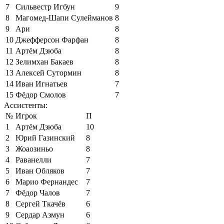
7
Сильвестр Игбун
9
8
Магомед-Шапи Сулейманов
8
9
Ари
8
10
Джефферсон Фарфан
8
11
Артём Дзюба
8
12
Зелимхан Бакаев
8
13
Алексей Сутормин
8
14
Иван Игнатьев
7
15
Фёдор Смолов
7
Ассистенты:
№
Игрок
П
1
Артём Дзюба
10
2
Юрий Газинский
8
3
Жоаозиньо
8
4
Раванелли
7
5
Иван Обляков
7
6
Марио Фернандес
7
7
Фёдор Чалов
7
8
Сергей Ткачёв
6
9
Сердар Азмун
6