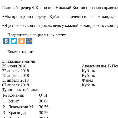
Главный тренер ФК «Тосно» Николай Костов признал справедли
«Мы проиграли по делу. »Кубань« — очень сильная команда, и н
«Я успокою своих игроков, ведь у каждой команды есть свои п
Поделитесь в социальных сетях:
Комментарии:
Ближайшие матчи:
25 июля 2018
Академия им. В.По
22 апреля 2018
Кубань
15 апреля 2018
Кубань
11 апреля 2018
Факел
07 апреля 2018
Кубань
Турнирная таблица:
№
Команда
О
И
1
Зенит
30
64
2
Локомотив М
30
56
3
Краснодар
30
56