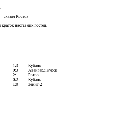
.
— сказал Костов.
 краток наставник гостей.
1:3
Кубань
0:3
Авангард Курск
2:1
Ротор
0:2
Кубань
1:0
Зенит-2