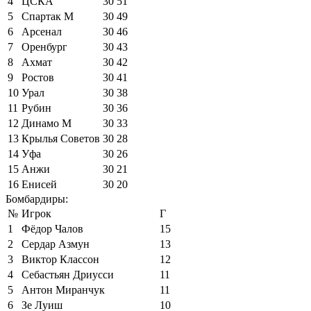
4
ЦСКА
30
51
5
Спартак М
30
49
6
Арсенал
30
46
7
Оренбург
30
43
8
Ахмат
30
42
9
Ростов
30
41
10
Урал
30
38
11
Рубин
30
36
12
Динамо М
30
33
13
Крылья Советов
30
28
14
Уфа
30
26
15
Анжи
30
21
16
Енисей
30
20
Бомбардиры:
№
Игрок
Г
1
Фёдор Чалов
15
2
Сердар Азмун
13
3
Виктор Классон
12
4
Себастьян Дриусси
11
5
Антон Миранчук
11
6
Зе Луиш
10