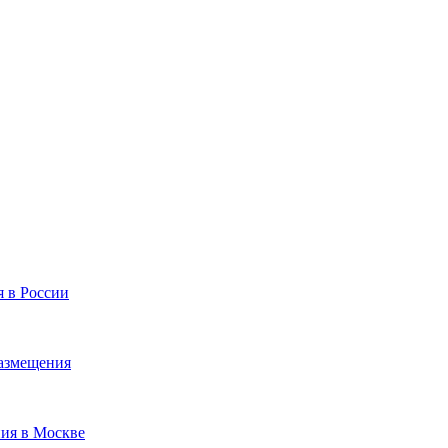
я в России
размещения
ния в Москве