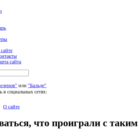
и
арь
еры
 сайте
онтакты
арта сайта
Беленов"
или
"Бальде"
ь в социальных сетях:
О сайте
ваться, что проиграли с таким