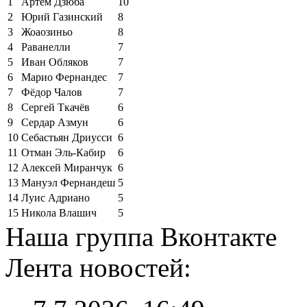
1
Артём Дзюба
10
2
Юрий Газинский
8
3
Жоаозиньо
8
4
Раванелли
7
5
Иван Обляков
7
6
Марио Фернандес
7
7
Фёдор Чалов
7
8
Сергей Ткачёв
6
9
Сердар Азмун
6
10
Себастьян Дриусси
6
11
Отман Эль-Кабир
6
12
Алексей Миранчук
6
13
Мануэл Фернандеш
5
14
Луис Адриано
5
15
Никола Влашич
5
Наша группа Вконтакте
Лента новостей: