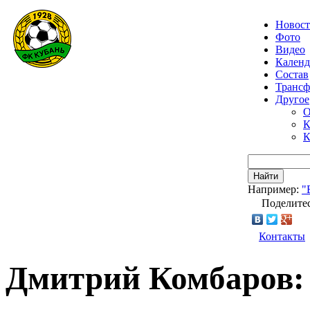
Новос
Фото
Видео
Календ
Состав
Транс
Другое
О
К
К
Найти
Например:
"
Поделитес
Контакты
Дмитрий Комбаров: 