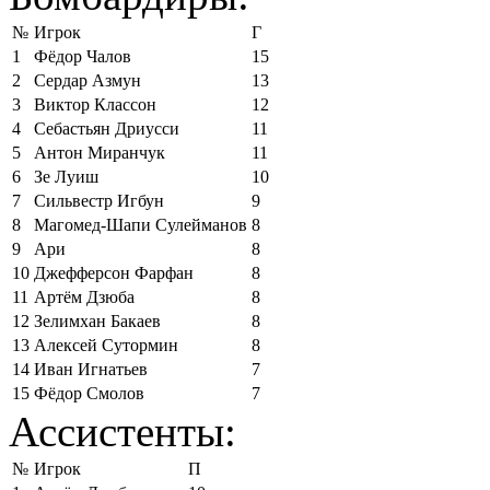
№
Игрок
Г
1
Фёдор Чалов
15
2
Сердар Азмун
13
3
Виктор Классон
12
4
Себастьян Дриусси
11
5
Антон Миранчук
11
6
Зе Луиш
10
7
Сильвестр Игбун
9
8
Магомед-Шапи Сулейманов
8
9
Ари
8
10
Джефферсон Фарфан
8
11
Артём Дзюба
8
12
Зелимхан Бакаев
8
13
Алексей Сутормин
8
14
Иван Игнатьев
7
15
Фёдор Смолов
7
Ассистенты:
№
Игрок
П