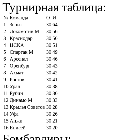
Турнирная таблица:
№
Команда
О
И
1
Зенит
30
64
2
Локомотив М
30
56
3
Краснодар
30
56
4
ЦСКА
30
51
5
Спартак М
30
49
6
Арсенал
30
46
7
Оренбург
30
43
8
Ахмат
30
42
9
Ростов
30
41
10
Урал
30
38
11
Рубин
30
36
12
Динамо М
30
33
13
Крылья Советов
30
28
14
Уфа
30
26
15
Анжи
30
21
16
Енисей
30
20
Бомбардиры: