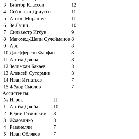
3
Виктор Классон
12
4
Себастьян Дриусси
11
5
Антон Миранчук
11
6
Зе Луиш
10
7
Сильвестр Игбун
9
8
Магомед-Шапи Сулейманов
8
9
Ари
8
10
Джефферсон Фарфан
8
11
Артём Дзюба
8
12
Зелимхан Бакаев
8
13
Алексей Сутормин
8
14
Иван Игнатьев
7
15
Фёдор Смолов
7
Ассистенты:
№
Игрок
П
1
Артём Дзюба
10
2
Юрий Газинский
8
3
Жоаозиньо
8
4
Раванелли
7
5
Иван Обляков
7