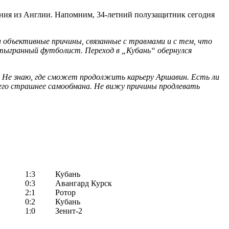
ния из Англии. Напомним, 34-летний полузащитник сегодня
 объективные причины, связанные с травмами и с тем, что
отыгранный футболист. Переход в „Кубань“ обернулся
т. Не знаю, где сможет продолжить карьеру Аршавин. Есть ли
его страшнее самообмана. Не вижу причины продлевать
1:3
Кубань
0:3
Авангард Курск
2:1
Ротор
0:2
Кубань
1:0
Зенит-2