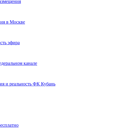
размещения
ния в Москве
сть эфира
едеральном канале
ия и реальность ФК Кубань
бесплатно