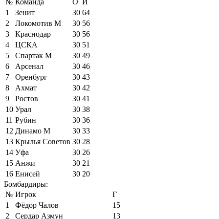
№
Команда
О
И
1
Зенит
30
64
2
Локомотив М
30
56
3
Краснодар
30
56
4
ЦСКА
30
51
5
Спартак М
30
49
6
Арсенал
30
46
7
Оренбург
30
43
8
Ахмат
30
42
9
Ростов
30
41
10
Урал
30
38
11
Рубин
30
36
12
Динамо М
30
33
13
Крылья Советов
30
28
14
Уфа
30
26
15
Анжи
30
21
16
Енисей
30
20
Бомбардиры:
№
Игрок
Г
1
Фёдор Чалов
15
2
Сердар Азмун
13