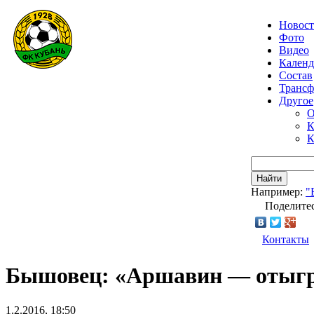
Новос
Фото
Видео
Календ
Состав
Транс
Другое
О
К
К
Найти
Например:
"
Поделитес
Контакты
Бышовец: «Аршавин — отыгр
1.2.2016, 18:50