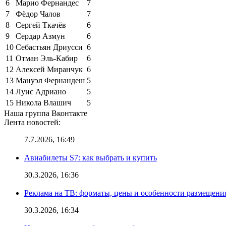
6
Марио Фернандес
7
7
Фёдор Чалов
7
8
Сергей Ткачёв
6
9
Сердар Азмун
6
10
Себастьян Дриусси
6
11
Отман Эль-Кабир
6
12
Алексей Миранчук
6
13
Мануэл Фернандеш
5
14
Луис Адриано
5
15
Никола Влашич
5
Наша группа Вконтакте
Лента новостей:
7.7.2026, 16:49
Авиабилеты S7: как выбрать и купить
30.3.2026, 16:36
Реклама на ТВ: форматы, цены и особенности размещени
30.3.2026, 16:34