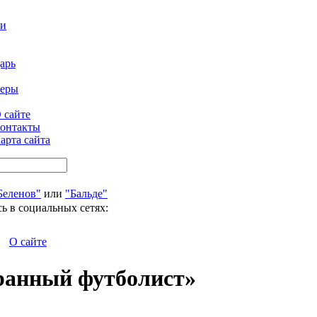
ти
арь
феры
 сайте
онтакты
арта сайта
Беленов"
или
"Бальде"
ь в социальных сетях:
О сайте
анный футболист»