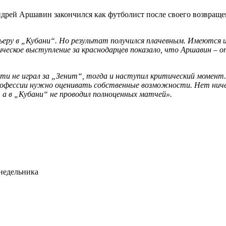
рей Аршавин закончился как футболист после своего возвраще
ру в „Кубани“. Но результат получился плачевным. Имеются и
ическое выступление за краснодарцев показало, что Аршавин – 
очти не играл за „Зенит“, тогда и наступил критический момен
профессии нужно оценивать собственные возможности. Нет нич
, а в „Кубани“ не проводил полноценных матчей».
недельника