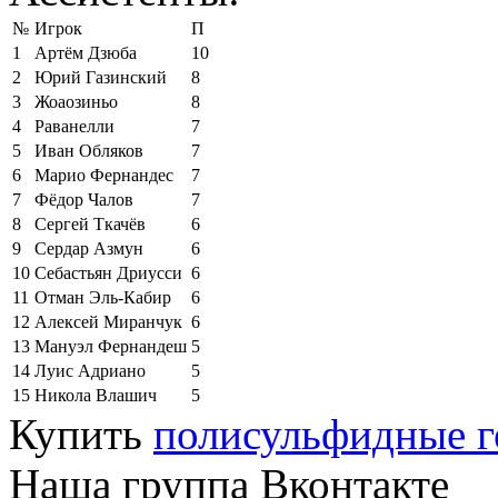
№
Игрок
П
1
Артём Дзюба
10
2
Юрий Газинский
8
3
Жоаозиньо
8
4
Раванелли
7
5
Иван Обляков
7
6
Марио Фернандес
7
7
Фёдор Чалов
7
8
Сергей Ткачёв
6
9
Сердар Азмун
6
10
Себастьян Дриусси
6
11
Отман Эль-Кабир
6
12
Алексей Миранчук
6
13
Мануэл Фернандеш
5
14
Луис Адриано
5
15
Никола Влашич
5
Купить
полисульфидные г
Наша группа Вконтакте