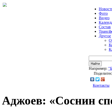
Новост
Фото
Видео
Календ
Состав
Трансф
Другое
О
К
К
Найти
Например:
"
Поделитес
Контакты
Аджоев: «Соснин сп