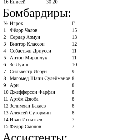
16
Енисей
30
20
Бомбардиры:
№
Игрок
Г
1
Фёдор Чалов
15
2
Сердар Азмун
13
3
Виктор Классон
12
4
Себастьян Дриусси
11
5
Антон Миранчук
11
6
Зе Луиш
10
7
Сильвестр Игбун
9
8
Магомед-Шапи Сулейманов
8
9
Ари
8
10
Джефферсон Фарфан
8
11
Артём Дзюба
8
12
Зелимхан Бакаев
8
13
Алексей Сутормин
8
14
Иван Игнатьев
7
15
Фёдор Смолов
7
Ассистенты: