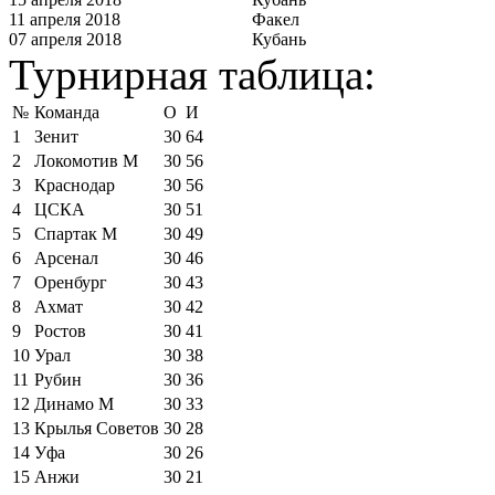
11 апреля 2018
Факел
07 апреля 2018
Кубань
Турнирная таблица:
№
Команда
О
И
1
Зенит
30
64
2
Локомотив М
30
56
3
Краснодар
30
56
4
ЦСКА
30
51
5
Спартак М
30
49
6
Арсенал
30
46
7
Оренбург
30
43
8
Ахмат
30
42
9
Ростов
30
41
10
Урал
30
38
11
Рубин
30
36
12
Динамо М
30
33
13
Крылья Советов
30
28
14
Уфа
30
26
15
Анжи
30
21